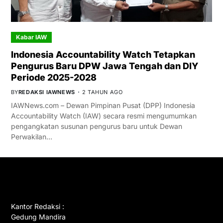
Kabar IAW
Indonesia Accountability Watch Tetapkan
Pengurus Baru DPW Jawa Tengah dan DIY
Periode 2025-2028
BY
REDAKSI IAWNEWS
2 TAHUN AGO
IAWNews.com – Dewan Pimpinan Pusat (DPP) Indonesia
Accountability Watch (IAW) secara resmi mengumumkan
pengangkatan susunan pengurus baru untuk Dewan
Perwakilan…
GET IN TOUCH
Kantor Redaksi :
Gedung Mandira