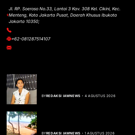
Jl. RP. Soeroso No.33, Lantai 3 Kav. 308 Kel. Cikini, Kec.
Menteng, Kota Jakarta Pusat, Daerah Khusus Ibukota
Jakarta 10350;
(021) 3908026
+62-081287514107
adm@iawnews.com
YOU MIGHT LIKE
Rocha Gibson Debut Lewat Single
Dibalik Tawaku Bergenre Slow Rock
BY
REDAKSI IAWNEWS
4 AGUSTUS 2026
Teluk Mata Ikan Keruh, Nelayan Soroti
Dampak Cut and Fill
BY
REDAKSI IAWNEWS
1 AGUSTUS 2026