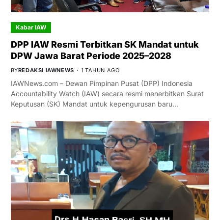
Kabar IAW
DPP IAW Resmi Terbitkan SK Mandat untuk
DPW Jawa Barat Periode 2025–2028
BY
REDAKSI IAWNEWS
1 TAHUN AGO
IAWNews.com – Dewan Pimpinan Pusat (DPP) Indonesia
Accountability Watch (IAW) secara resmi menerbitkan Surat
Keputusan (SK) Mandat untuk kepengurusan baru…