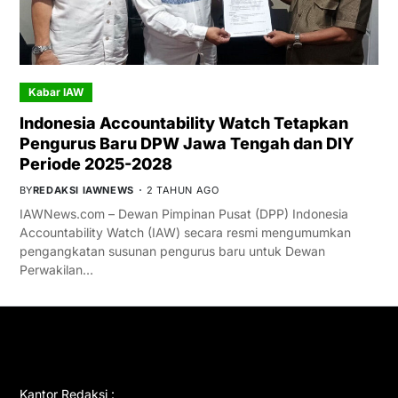
Kabar IAW
Indonesia Accountability Watch Tetapkan
Pengurus Baru DPW Jawa Tengah dan DIY
Periode 2025-2028
BY
REDAKSI IAWNEWS
2 TAHUN AGO
IAWNews.com – Dewan Pimpinan Pusat (DPP) Indonesia
Accountability Watch (IAW) secara resmi mengumumkan
pengangkatan susunan pengurus baru untuk Dewan
Perwakilan…
GET IN TOUCH
Kantor Redaksi :