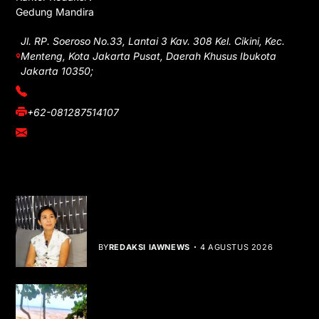
Gedung Mandira
Jl. RP. Soeroso No.33, Lantai 3 Kav. 308 Kel. Cikini, Kec.
Menteng, Kota Jakarta Pusat, Daerah Khusus Ibukota
Jakarta 10350;
(021) 3908026
+62-081287514107
adm@iawnews.com
YOU MIGHT LIKE
Rocha Gibson Debut Lewat Single
Dibalik Tawaku Bergenre Slow Rock
BY
REDAKSI IAWNEWS
4 AGUSTUS 2026
Teluk Mata Ikan Keruh, Nelayan Soroti
Dampak Cut and Fill