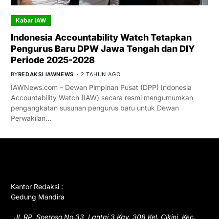
Kabar IAW
Indonesia Accountability Watch Tetapkan
Pengurus Baru DPW Jawa Tengah dan DIY
Periode 2025-2028
BY
REDAKSI IAWNEWS
2 TAHUN AGO
IAWNews.com – Dewan Pimpinan Pusat (DPP) Indonesia
Accountability Watch (IAW) secara resmi mengumumkan
pengangkatan susunan pengurus baru untuk Dewan
Perwakilan…
GET IN TOUCH
Kantor Redaksi :
Gedung Mandira
Jl. RP. Soeroso No.33, Lantai 3 Kav. 308 Kel. Cikini, Kec.