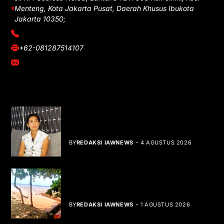
Menteng, Kota Jakarta Pusat, Daerah Khusus Ibukota
Jakarta 10350;
(021) 3908026
+62-081287514107
adm@iawnews.com
YOU MIGHT LIKE
Rocha Gibson Debut Lewat Single
Dibalik Tawaku Bergenre Slow Rock
BY
REDAKSI IAWNEWS
4 AGUSTUS 2026
Teluk Mata Ikan Keruh, Nelayan Soroti
Dampak Cut and Fill
BY
REDAKSI IAWNEWS
1 AGUSTUS 2026