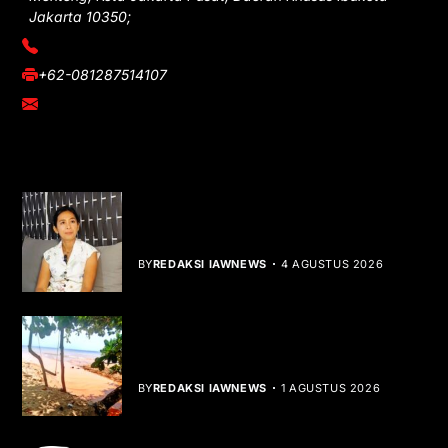
Jakarta 10350;
(021) 3908026
+62-081287514107
adm@iawnews.com
YOU MIGHT LIKE
Rocha Gibson Debut Lewat Single
Dibalik Tawaku Bergenre Slow Rock
BY
REDAKSI IAWNEWS
4 AGUSTUS 2026
Teluk Mata Ikan Keruh, Nelayan Soroti
Dampak Cut and Fill
BY
REDAKSI IAWNEWS
1 AGUSTUS 2026