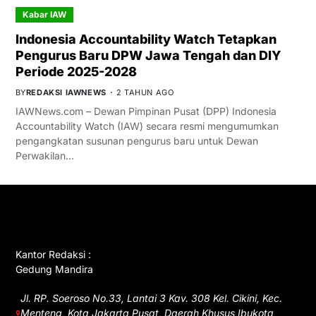
Kabar IAW
Indonesia Accountability Watch Tetapkan
Pengurus Baru DPW Jawa Tengah dan DIY
Periode 2025-2028
BY
REDAKSI IAWNEWS
2 TAHUN AGO
IAWNews.com – Dewan Pimpinan Pusat (DPP) Indonesia
Accountability Watch (IAW) secara resmi mengumumkan
pengangkatan susunan pengurus baru untuk Dewan
Perwakilan…
GET IN TOUCH
Kantor Redaksi :
Gedung Mandira
Jl. RP. Soeroso No.33, Lantai 3 Kav. 308 Kel. Cikini, Kec.
Menteng, Kota Jakarta Pusat, Daerah Khusus Ibukota