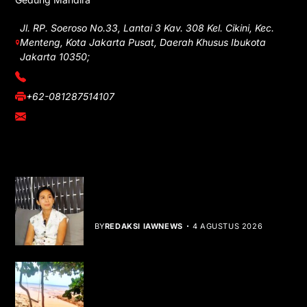
Jl. RP. Soeroso No.33, Lantai 3 Kav. 308 Kel. Cikini, Kec.
Menteng, Kota Jakarta Pusat, Daerah Khusus Ibukota
Jakarta 10350;
(021) 3908026
+62-081287514107
adm@iawnews.com
YOU MIGHT LIKE
Rocha Gibson Debut Lewat Single
Dibalik Tawaku Bergenre Slow Rock
BY
REDAKSI IAWNEWS
4 AGUSTUS 2026
Teluk Mata Ikan Keruh, Nelayan Soroti
Dampak Cut and Fill