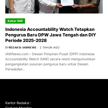
Kabar IAW
Indonesia Accountability Watch Tetapkan
Pengurus Baru DPW Jawa Tengah dan DIY
Periode 2025-2028
BY
REDAKSI IAWNEWS
2 TAHUN AGO
IAWNews.com – Dewan Pimpinan Pusat (DPP) Indonesia
Accountability Watch (IAW) secara resmi mengumumkan
pengangkatan susunan pengurus baru untuk Dewan
Perwakilan…
GET IN TOUCH
Kantor Redaksi :
Gedung Mandira