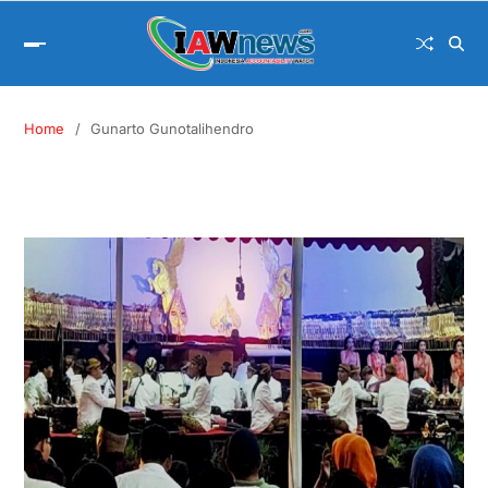
Home
Gunarto Gunotalihendro