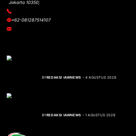
Jakarta 10350;
(021) 3908026
+62-081287514107
adm@iawnews.com
YOU MIGHT LIKE
Rocha Gibson Debut Lewat Single
Dibalik Tawaku Bergenre Slow Rock
BY
REDAKSI IAWNEWS
4 AGUSTUS 2026
Teluk Mata Ikan Keruh, Nelayan Soroti
Dampak Cut and Fill
BY
REDAKSI IAWNEWS
1 AGUSTUS 2026