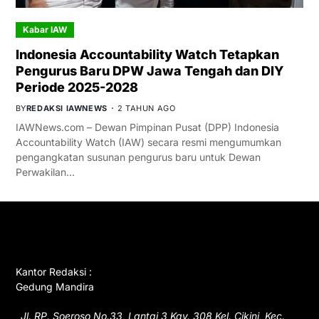
Kabar IAW
Indonesia Accountability Watch Tetapkan
Pengurus Baru DPW Jawa Tengah dan DIY
Periode 2025-2028
BY
REDAKSI IAWNEWS
2 TAHUN AGO
IAWNews.com – Dewan Pimpinan Pusat (DPP) Indonesia
Accountability Watch (IAW) secara resmi mengumumkan
pengangkatan susunan pengurus baru untuk Dewan
Perwakilan…
GET IN TOUCH
Kantor Redaksi :
Gedung Mandira
Jl. RP. Soeroso No.33, Lantai 3 Kav. 308 Kel. Cikini, Kec.