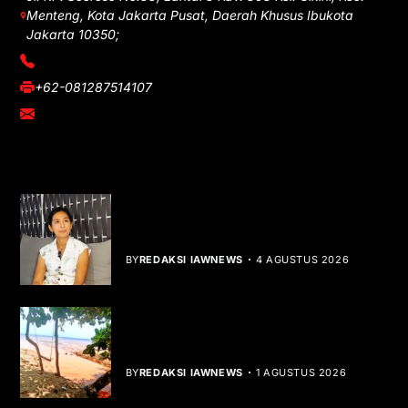
Menteng, Kota Jakarta Pusat, Daerah Khusus Ibukota
Jakarta 10350;
(021) 3908026
+62-081287514107
adm@iawnews.com
YOU MIGHT LIKE
Rocha Gibson Debut Lewat Single
Dibalik Tawaku Bergenre Slow Rock
BY
REDAKSI IAWNEWS
4 AGUSTUS 2026
Teluk Mata Ikan Keruh, Nelayan Soroti
Dampak Cut and Fill
BY
REDAKSI IAWNEWS
1 AGUSTUS 2026