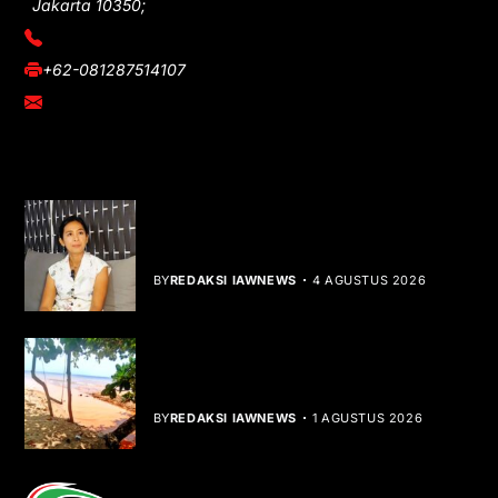
Jakarta 10350;
(021) 3908026
+62-081287514107
adm@iawnews.com
YOU MIGHT LIKE
Rocha Gibson Debut Lewat Single
Dibalik Tawaku Bergenre Slow Rock
BY
REDAKSI IAWNEWS
4 AGUSTUS 2026
Teluk Mata Ikan Keruh, Nelayan Soroti
Dampak Cut and Fill
BY
REDAKSI IAWNEWS
1 AGUSTUS 2026