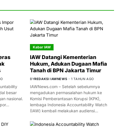
Kabar IAW
eras
IAW Datangi Kementerian
ak
Hukum, Adukan Dugaan Mafia
s
Tanah di BPN Jakarta Timur
GO
BY
REDAKSI IAWNEWS
1 TAHUN AGO
ntability
IAWNews.com – Setelah sebelumnya
al besar
mengadukan permasalahan hukum ke
n nasional.
Komisi Pemberantasan Korupsi (KPK),
mpor…
lembaga Indonesia Accountability Watch
(IAW) kembali melakukan audiensi…