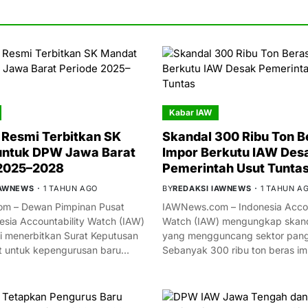
Kabar IAW
Resmi Terbitkan SK
Skandal 300 Ribu Ton B
untuk DPW Jawa Barat
Impor Berkutu IAW Des
 2025–2028
Pemerintah Usut Tunta
IAWNEWS
1 TAHUN AGO
BY
REDAKSI IAWNEWS
1 TAHUN A
m – Dewan Pimpinan Pusat
IAWNews.com – Indonesia Accou
esia Accountability Watch (IAW)
Watch (IAW) mengungkap skand
i menerbitkan Surat Keputusan
yang mengguncang sektor panga
t untuk kepengurusan baru…
Sebanyak 300 ribu ton beras i