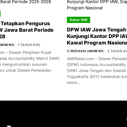
Kabar IAW
 Tetapkan Pengurus
DPW IAW Jawa Tengah 
 Jawa Barat Periode
Kunjungi Kantor DPP IA
28
Kawal Program Nasiona
IAWNEWS
1 TAHUN AGO
BY
REDAKSI IAWNEWS
2 TAHUN A
m – Dewan Pimpinan Pusat
esia Accountability Watch (IAW)
IAWNews.com – Dewan Perwakil
mi mengumumkan susunan
(DPW) Indonesia Accountability
ru untuk Dewan Perwakilan
(IAW) Jawa Tengah dan Daerah
Yogyakarta (DIY) melakukan ku
resmi…
YOU MIGHT LIKE