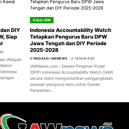
Kabar IAW
dan DIY
Indonesia Accountability Watch
W, Siap
Tetapkan Pengurus Baru DPW
l
Jawa Tengah dan DIY Periode
2025-2028
GO
BY
REDAKSI IAWNEWS
2 TAHUN AGO
an Wilayah
 Watch
IAWNews.com – Dewan Pimpinan Pusat
 Istimewa
(DPP) Indonesia Accountability Watch (IAW)
njungan
secara resmi mengumumkan pengangkatan
susunan pengurus baru untuk Dewan
Perwakilan…