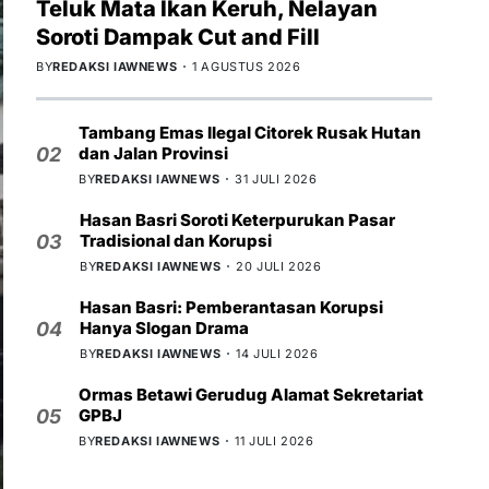
Teluk Mata Ikan Keruh, Nelayan
Soroti Dampak Cut and Fill
BY
REDAKSI IAWNEWS
1 AGUSTUS 2026
Tambang Emas Ilegal Citorek Rusak Hutan
dan Jalan Provinsi
02
BY
REDAKSI IAWNEWS
31 JULI 2026
Hasan Basri Soroti Keterpurukan Pasar
Tradisional dan Korupsi
03
BY
REDAKSI IAWNEWS
20 JULI 2026
Hasan Basri: Pemberantasan Korupsi
Hanya Slogan Drama
04
BY
REDAKSI IAWNEWS
14 JULI 2026
Ormas Betawi Gerudug Alamat Sekretariat
GPBJ
05
BY
REDAKSI IAWNEWS
11 JULI 2026