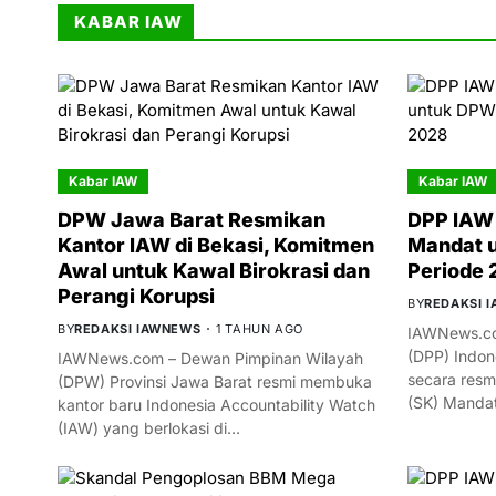
KABAR IAW
Kabar IAW
Kabar IAW
DPW Jawa Barat Resmikan
DPP IAW 
Kantor IAW di Bekasi, Komitmen
Mandat 
Awal untuk Kawal Birokrasi dan
Periode
Perangi Korupsi
BY
REDAKSI 
BY
REDAKSI IAWNEWS
1 TAHUN AGO
IAWNews.co
(DPP) Indon
IAWNews.com – Dewan Pimpinan Wilayah
secara resm
(DPW) Provinsi Jawa Barat resmi membuka
(SK) Manda
kantor baru Indonesia Accountability Watch
(IAW) yang berlokasi di…