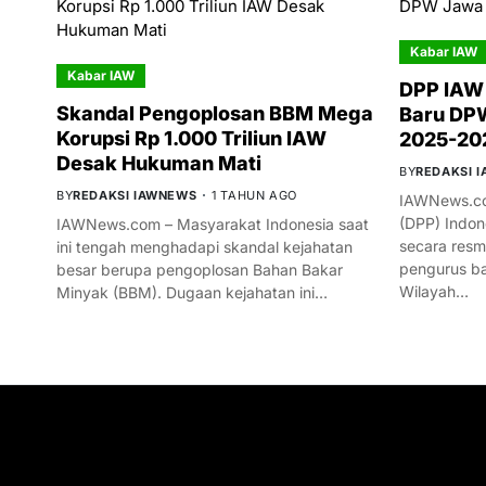
Kabar IAW
Kabar IAW
DPP IAW
Skandal Pengoplosan BBM Mega
Baru DPW
Korupsi Rp 1.000 Triliun IAW
2025-20
Desak Hukuman Mati
BY
REDAKSI 
BY
REDAKSI IAWNEWS
1 TAHUN AGO
IAWNews.co
(DPP) Indon
IAWNews.com – Masyarakat Indonesia saat
secara res
ini tengah menghadapi skandal kejahatan
pengurus ba
besar berupa pengoplosan Bahan Bakar
Wilayah…
Minyak (BBM). Dugaan kejahatan ini…
GET IN TOUCH