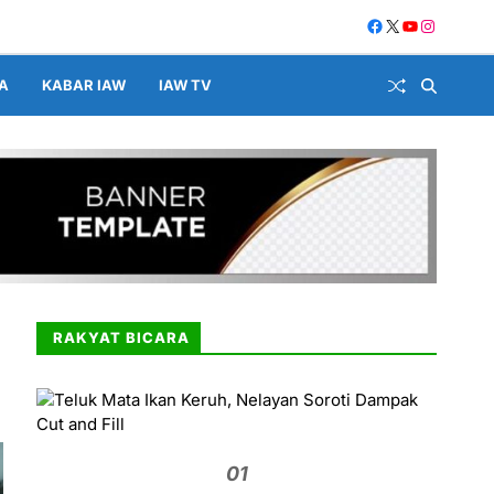
A
KABAR IAW
IAW TV
RAKYAT BICARA
01