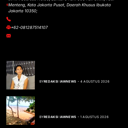
Menteng, Kota Jakarta Pusat, Daerah Khusus Ibukota
Jakarta 10350;
(021) 3908026
+62-081287514107
adm@iawnews.com
YOU MIGHT LIKE
Rocha Gibson Debut Lewat Single
Dibalik Tawaku Bergenre Slow Rock
BY
REDAKSI IAWNEWS
4 AGUSTUS 2026
Teluk Mata Ikan Keruh, Nelayan Soroti
Dampak Cut and Fill
BY
REDAKSI IAWNEWS
1 AGUSTUS 2026