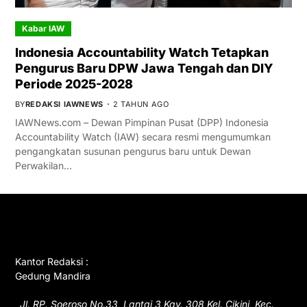
Kabar IAW
Indonesia Accountability Watch Tetapkan
Pengurus Baru DPW Jawa Tengah dan DIY
Periode 2025-2028
BY
REDAKSI IAWNEWS
2 TAHUN AGO
IAWNews.com – Dewan Pimpinan Pusat (DPP) Indonesia
Accountability Watch (IAW) secara resmi mengumumkan
pengangkatan susunan pengurus baru untuk Dewan
Perwakilan…
GET IN TOUCH
Kantor Redaksi :
Gedung Mandira
Jl. RP. Soeroso No.33, Lantai 3 Kav. 308 Kel. Cikini, Kec.