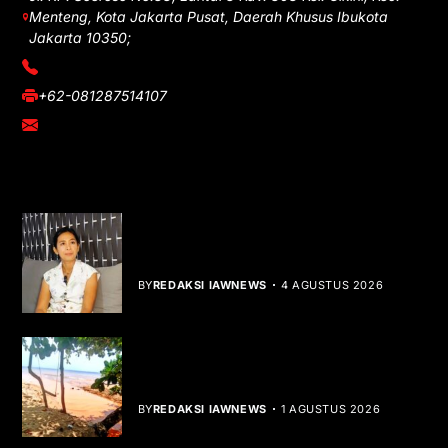
Menteng, Kota Jakarta Pusat, Daerah Khusus Ibukota
Jakarta 10350;
(021) 3908026
+62-081287514107
adm@iawnews.com
YOU MIGHT LIKE
Rocha Gibson Debut Lewat Single
Dibalik Tawaku Bergenre Slow Rock
BY
REDAKSI IAWNEWS
4 AGUSTUS 2026
Teluk Mata Ikan Keruh, Nelayan Soroti
Dampak Cut and Fill
BY
REDAKSI IAWNEWS
1 AGUSTUS 2026