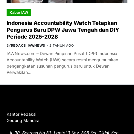
Kabar IAW
Indonesia Accountability Watch Tetapkan
Pengurus Baru DPW Jawa Tengah dan DIY
Periode 2025-2028
BY
REDAKSI IAWNEWS
2 TAHUN AGO
IAWNews.com – Dewan Pimpinan Pusat (DPP) Indonesia
Accountability Watch (IAW) secara resmi mengumumkan
pengangkatan susunan pengurus baru untuk Dewan
Perwakilan…
GET IN TOUCH
Kantor Redaksi :
Gedung Mandira
Jl. RP. Soeroso No.33, Lantai 3 Kav. 308 Kel. Cikini, Kec.