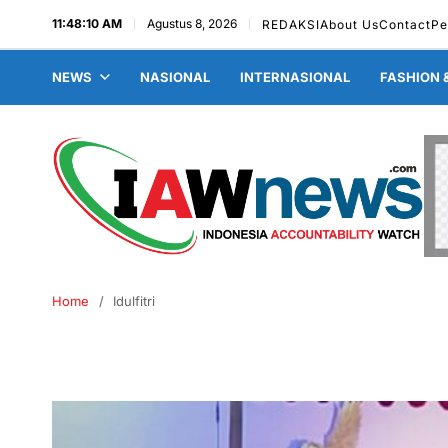
11:48:11 AM
Agustus 8, 2026
REDAKSI
About Us
Contact
Pe
NEWS
NASIONAL
INTERNASIONAL
FASHION 
Home
Idulfitri