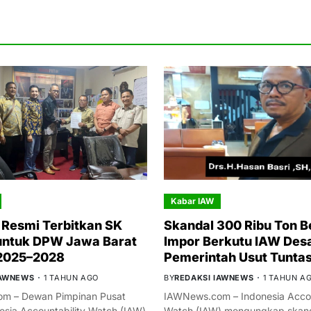
Kabar IAW
Resmi Terbitkan SK
Skandal 300 Ribu Ton B
untuk DPW Jawa Barat
Impor Berkutu IAW Des
 2025–2028
Pemerintah Usut Tunta
IAWNEWS
1 TAHUN AGO
BY
REDAKSI IAWNEWS
1 TAHUN A
m – Dewan Pimpinan Pusat
IAWNews.com – Indonesia Accou
esia Accountability Watch (IAW)
Watch (IAW) mengungkap skand