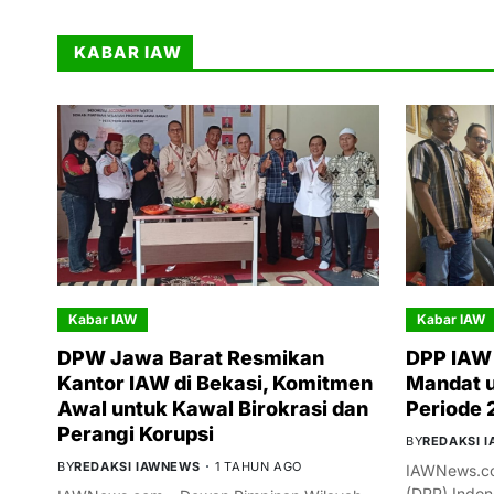
KABAR IAW
Kabar IAW
Kabar IAW
DPW Jawa Barat Resmikan
DPP IAW 
Kantor IAW di Bekasi, Komitmen
Mandat 
Awal untuk Kawal Birokrasi dan
Periode
Perangi Korupsi
BY
REDAKSI 
BY
REDAKSI IAWNEWS
1 TAHUN AGO
IAWNews.co
(DPP) Indon