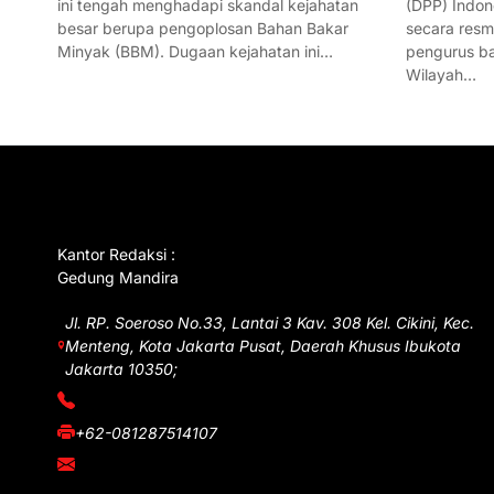
ini tengah menghadapi skandal kejahatan
(DPP) Indon
besar berupa pengoplosan Bahan Bakar
secara res
Minyak (BBM). Dugaan kejahatan ini…
pengurus ba
Wilayah…
GET IN TOUCH
Kantor Redaksi :
Gedung Mandira
Jl. RP. Soeroso No.33, Lantai 3 Kav. 308 Kel. Cikini, Kec.
Menteng, Kota Jakarta Pusat, Daerah Khusus Ibukota
Jakarta 10350;
(021) 3908026
+62-081287514107
adm@iawnews.com