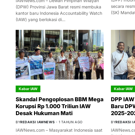
IAWNews.com – Dewan Pimpinan Wilayah
secara resm
(DPW) Provinsi Jawa Barat resmi membuka
(SK) Manda
kantor baru Indonesia Accountability Watch
(IAW) yang berlokasi di…
Kabar IAW
Kabar IAW
Skandal Pengoplosan BBM Mega
DPP IAW
Korupsi Rp 1.000 Triliun IAW
Baru DPW
Desak Hukuman Mati
2025-20
BY
REDAKSI IAWNEWS
1 TAHUN AGO
BY
REDAKSI 
IAWNews.com – Masyarakat Indonesia saat
IAWNews.co