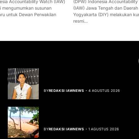
esia Accountability Watch (IAW)
(DPW) Indonesia Accountability
mi mengumumkan susunan
(IAW) Jawa Tengah dan Daerah
ru untuk Dewan Perwakilan
Yogyakarta (DIY) melakukan ku
resmi…
YOU MIGHT LIKE
Rocha Gibson Debut Lewat Single
Dibalik Tawaku Bergenre Slow Rock
BY
REDAKSI IAWNEWS
4 AGUSTUS 2026
Teluk Mata Ikan Keruh, Nelayan Soroti
Dampak Cut and Fill
BY
REDAKSI IAWNEWS
1 AGUSTUS 2026