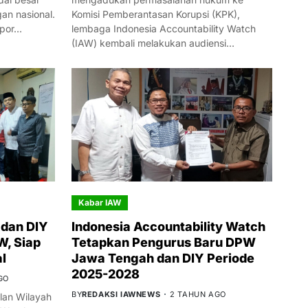
n nasional.
Komisi Pemberantasan Korupsi (KPK),
mpor…
lembaga Indonesia Accountability Watch
(IAW) kembali melakukan audiensi…
Kabar IAW
dan DIY
Indonesia Accountability Watch
W, Siap
Tetapkan Pengurus Baru DPW
l
Jawa Tengah dan DIY Periode
2025-2028
GO
BY
REDAKSI IAWNEWS
2 TAHUN AGO
an Wilayah