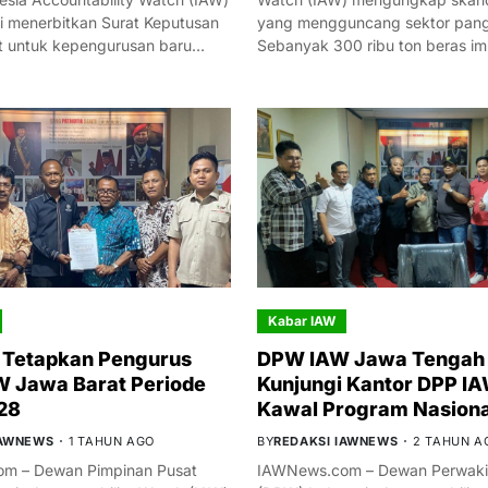
i menerbitkan Surat Keputusan
yang mengguncang sektor panga
t untuk kepengurusan baru…
Sebanyak 300 ribu ton beras i
Kabar IAW
 Tetapkan Pengurus
DPW IAW Jawa Tengah 
 Jawa Barat Periode
Kunjungi Kantor DPP IA
28
Kawal Program Nasiona
IAWNEWS
1 TAHUN AGO
BY
REDAKSI IAWNEWS
2 TAHUN A
m – Dewan Pimpinan Pusat
IAWNews.com – Dewan Perwakil