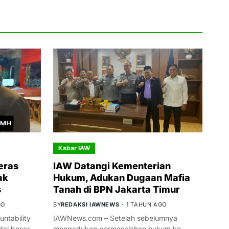
Kabar IAW
eras
IAW Datangi Kementerian
ak
Hukum, Adukan Dugaan Mafia
s
Tanah di BPN Jakarta Timur
GO
BY
REDAKSI IAWNEWS
1 TAHUN AGO
ntability
IAWNews.com – Setelah sebelumnya
al besar
mengadukan permasalahan hukum ke