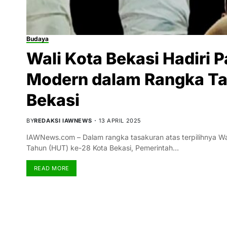
Budaya
Wali Kota Bekasi Hadiri 
Modern dalam Rangka Ta
Bekasi
BY
REDAKSI IAWNEWS
13 APRIL 2025
IAWNews.com – Dalam rangka tasakuran atas terpilihnya Wal
Tahun (HUT) ke-28 Kota Bekasi, Pemerintah…
READ MORE