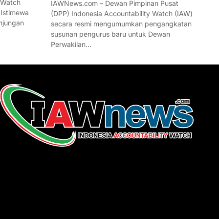
 Watch
IAWNews.com – Dewan Pimpinan Pusat
 Istimewa
(DPP) Indonesia Accountability Watch (IAW)
njungan
secara resmi mengumumkan pengangkatan
susunan pengurus baru untuk Dewan
Perwakilan…