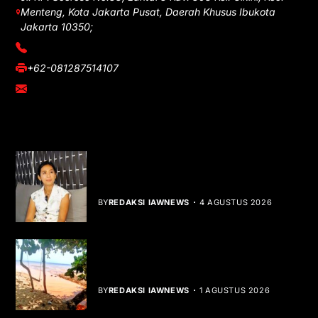
Menteng, Kota Jakarta Pusat, Daerah Khusus Ibukota
Jakarta 10350;
(021) 3908026
+62-081287514107
adm@iawnews.com
YOU MIGHT LIKE
Rocha Gibson Debut Lewat Single
Dibalik Tawaku Bergenre Slow Rock
BY
REDAKSI IAWNEWS
4 AGUSTUS 2026
Teluk Mata Ikan Keruh, Nelayan Soroti
Dampak Cut and Fill
BY
REDAKSI IAWNEWS
1 AGUSTUS 2026