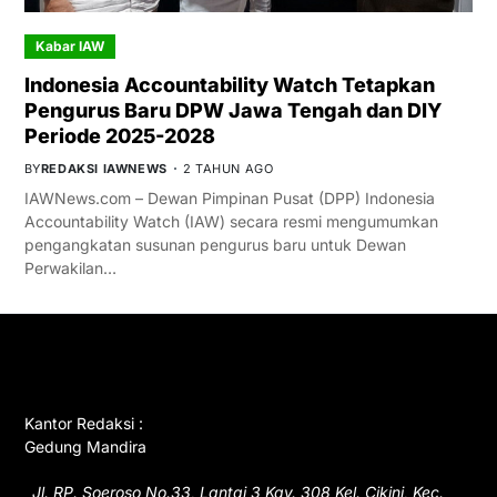
Kabar IAW
Indonesia Accountability Watch Tetapkan
Pengurus Baru DPW Jawa Tengah dan DIY
Periode 2025-2028
BY
REDAKSI IAWNEWS
2 TAHUN AGO
IAWNews.com – Dewan Pimpinan Pusat (DPP) Indonesia
Accountability Watch (IAW) secara resmi mengumumkan
pengangkatan susunan pengurus baru untuk Dewan
Perwakilan…
GET IN TOUCH
Kantor Redaksi :
Gedung Mandira
Jl. RP. Soeroso No.33, Lantai 3 Kav. 308 Kel. Cikini, Kec.