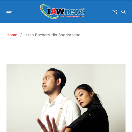
Home
Izzan Bacharrudin Soedarsono