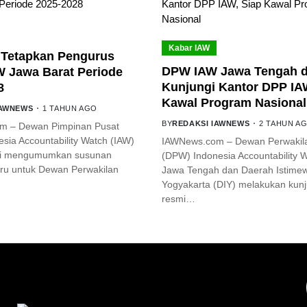
Kabar IAW
Tetapkan Pengurus
DPW IAW Jawa Tengah d
 Jawa Barat Periode
Kunjungi Kantor DPP IA
8
Kawal Program Nasional
IAWNEWS
1 TAHUN AGO
BY
REDAKSI IAWNEWS
2 TAHUN A
m – Dewan Pimpinan Pusat
sia Accountability Watch (IAW)
IAWNews.com – Dewan Perwakil
mi mengumumkan susunan
(DPW) Indonesia Accountability 
ru untuk Dewan Perwakilan
Jawa Tengah dan Daerah Istime
Yogyakarta (DIY) melakukan kun
resmi…
YOU MIGHT LIKE