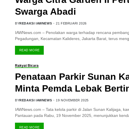
Swarga Abadi
BY
REDAKSI IAWNEWS
21 FEBRUARI 2026
IAWNews.com – Penolakan warga terhadap rencana pembangu
Pegadungan, Kecamatan Kalideres, Jakarta Barat, terus me
READ MORE
Rakyat Bicara
Penataan Parkir Sunan K
Minta Pemda Lebak Berti
BY
REDAKSI IAWNEWS
19 NOVEMBER 2025
IAWNews.com – Tata kelola parkir di Jalan Sunan Kalijaga, k
Pantauan pada Rabu, 19 November 2025, menunjukkan ken
READ MORE