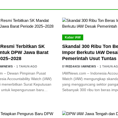
Kabar IAW
Resmi Terbitkan SK
Skandal 300 Ribu Ton B
ntuk DPW Jawa Barat
Impor Berkutu IAW Desa
2025–2028
Pemerintah Usut Tuntas
IAWNEWS
1 TAHUN AGO
BY
REDAKSI IAWNEWS
1 TAHUN A
m – Dewan Pimpinan Pusat
IAWNews.com – Indonesia Account
sia Accountability Watch (IAW)
Watch (IAW) mengungkap skanda
i menerbitkan Surat Keputusan
yang mengguncang sektor pangan
 untuk kepengurusan baru…
Sebanyak 300 ribu ton beras im