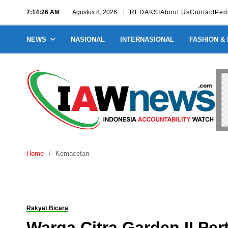
7:14:26 AM
Agustus 8, 2026
REDAKSI
About Us
Contact
Ped
NEWS
NASIONAL
INTERNASIONAL
FASHION &
Home
Kemacetan
Rakyat Bicara
Warga Citra Garden II P