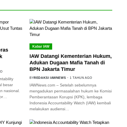
Kabar IAW
eras
IAW Datangi Kementerian Hukum,
k
Adukan Dugaan Mafia Tanah di
BPN Jakarta Timur
GO
BY
REDAKSI IAWNEWS
1 TAHUN AGO
ability
l besar
IAWNews.com – Setelah sebelumnya
 nasional.
mengadukan permasalahan hukum ke Komisi
por…
Pemberantasan Korupsi (KPK), lembaga
Indonesia Accountability Watch (IAW) kembali
melakukan audiensi…