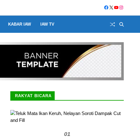
KABAR IAW
IAW TV
RAKYAT BICARA
01