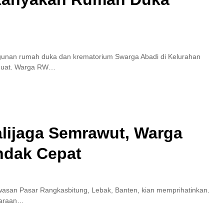
nan rumah duka dan krematorium Swarga Abadi di Kelurahan
nguat. Warga RW…
alijaga Semrawut, Warga
ndak Cepat
awasan Pasar Rangkasbitung, Lebak, Banten, kian memprihatinkan.
daraan…