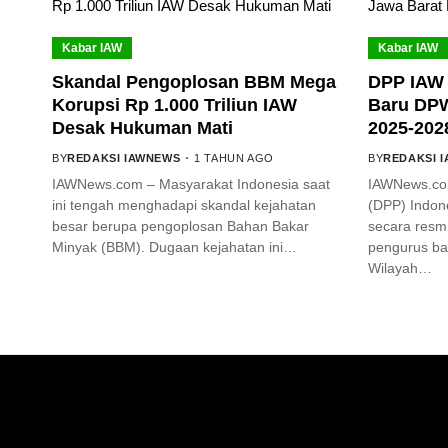
Kabar IAW
Kabar IAW
Skandal Pengoplosan BBM Mega
DPP IAW 
Korupsi Rp 1.000 Triliun IAW
Baru DPW
Desak Hukuman Mati
2025-202
BY
REDAKSI IAWNEWS
1 TAHUN AGO
BY
REDAKSI 
IAWNews.com – Masyarakat Indonesia saat
IAWNews.co
ini tengah menghadapi skandal kejahatan
(DPP) Indone
besar berupa pengoplosan Bahan Bakar
secara res
Minyak (BBM). Dugaan kejahatan ini…
pengurus ba
Wilayah…
GET IN TOUCH