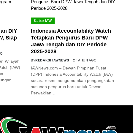
Kabar IAW
an DIY
Indonesia Accountability Watch
W, Siap
Tetapkan Pengurus Baru DPW
Jawa Tengah dan DIY Periode
2025-2028
GO
BY
REDAKSI IAWNEWS
2 TAHUN AGO
an Wilayah
Watch (IAW)
IAWNews.com – Dewan Pimpinan Pusat
wa
(DPP) Indonesia Accountability Watch (IAW)
jungan
secara resmi mengumumkan pengangkatan
susunan pengurus baru untuk Dewan
Perwakilan…