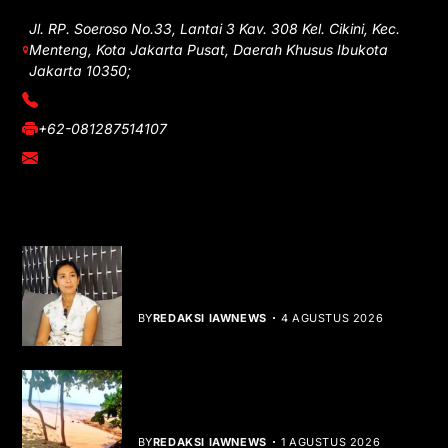
Jl. RP. Soeroso No.33, Lantai 3 Kav. 308 Kel. Cikini, Kec.
Menteng, Kota Jakarta Pusat, Daerah Khusus Ibukota
Jakarta 10350;
(021) 3908026
+62-081287514107
adm@iawnews.com
YOU MIGHT LIKE
Rocha Gibson Debut Lewat Single
Dibalik Tawaku Bergenre Slow Rock
BY
REDAKSI IAWNEWS
4 AGUSTUS 2026
Teluk Mata Ikan Keruh, Nelayan Soroti
Dampak Cut and Fill
BY
REDAKSI IAWNEWS
1 AGUSTUS 2026