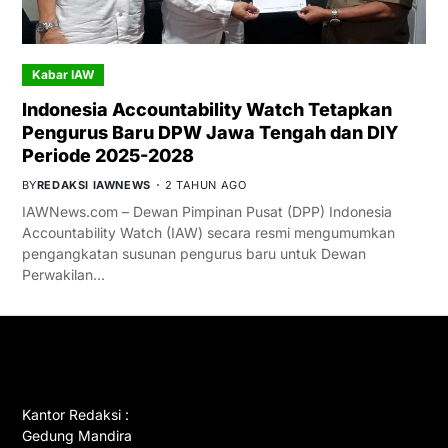
Kabar IAW
Indonesia Accountability Watch Tetapkan
Pengurus Baru DPW Jawa Tengah dan DIY
Periode 2025-2028
BY
REDAKSI IAWNEWS
2 TAHUN AGO
IAWNews.com – Dewan Pimpinan Pusat (DPP) Indonesia
Accountability Watch (IAW) secara resmi mengumumkan
pengangkatan susunan pengurus baru untuk Dewan
Perwakilan…
GET IN TOUCH
Kantor Redaksi :
Gedung Mandira