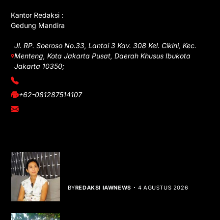
Kantor Redaksi :
Gedung Mandira
Jl. RP. Soeroso No.33, Lantai 3 Kav. 308 Kel. Cikini, Kec.
Menteng, Kota Jakarta Pusat, Daerah Khusus Ibukota
Jakarta 10350;
(021) 3908026
+62-081287514107
adm@iawnews.com
YOU MIGHT LIKE
Rocha Gibson Debut Lewat Single
Dibalik Tawaku Bergenre Slow Rock
BY
REDAKSI IAWNEWS
4 AGUSTUS 2026