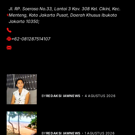
Jl. RP. Soeroso No.33, Lantai 3 Kav. 308 Kel. Cikini, Kec.
Menteng, Kota Jakarta Pusat, Daerah Khusus Ibukota
Jakarta 10350;
(021) 3908026
+62-081287514107
adm@iawnews.com
YOU MIGHT LIKE
Rocha Gibson Debut Lewat Single
Dibalik Tawaku Bergenre Slow Rock
BY
REDAKSI IAWNEWS
4 AGUSTUS 2026
Teluk Mata Ikan Keruh, Nelayan Soroti
Dampak Cut and Fill
BY
REDAKSI IAWNEWS
1 AGUSTUS 2026