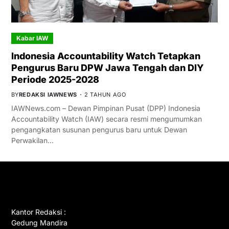
Kabar IAW
Indonesia Accountability Watch Tetapkan
Pengurus Baru DPW Jawa Tengah dan DIY
Periode 2025-2028
BY
REDAKSI IAWNEWS
2 TAHUN AGO
IAWNews.com – Dewan Pimpinan Pusat (DPP) Indonesia
Accountability Watch (IAW) secara resmi mengumumkan
pengangkatan susunan pengurus baru untuk Dewan
Perwakilan…
GET IN TOUCH
Kantor Redaksi :
Gedung Mandira