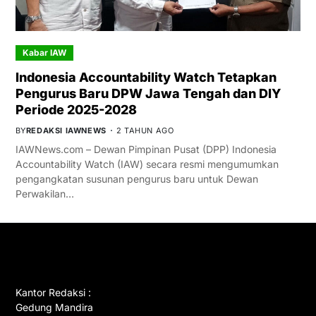
Kabar IAW
Indonesia Accountability Watch Tetapkan
Pengurus Baru DPW Jawa Tengah dan DIY
Periode 2025-2028
BY
REDAKSI IAWNEWS
2 TAHUN AGO
IAWNews.com – Dewan Pimpinan Pusat (DPP) Indonesia
Accountability Watch (IAW) secara resmi mengumumkan
pengangkatan susunan pengurus baru untuk Dewan
Perwakilan…
GET IN TOUCH
Kantor Redaksi :
Gedung Mandira