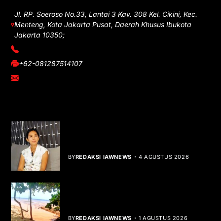
Jl. RP. Soeroso No.33, Lantai 3 Kav. 308 Kel. Cikini, Kec.
Menteng, Kota Jakarta Pusat, Daerah Khusus Ibukota
Jakarta 10350;
(021) 3908026
+62-081287514107
adm@iawnews.com
YOU MIGHT LIKE
Rocha Gibson Debut Lewat Single
Dibalik Tawaku Bergenre Slow Rock
BY
REDAKSI IAWNEWS
4 AGUSTUS 2026
Teluk Mata Ikan Keruh, Nelayan Soroti
Dampak Cut and Fill
BY
REDAKSI IAWNEWS
1 AGUSTUS 2026