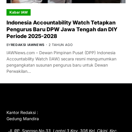
Kabar IAW
Indonesia Accountability Watch Tetapkan
Pengurus Baru DPW Jawa Tengah dan DIY
Periode 2025-2028
BY
REDAKSI IAWNEWS
2 TAHUN AGO
IAWNews.com – Dewan Pimpinan Pusat (DPP) Indonesia
Accountability Watch (IAW) secara resmi mengumumkan
pengangkatan susunan pengurus baru untuk Dewan
Perwakilan…
GET IN TOUCH
Kantor Redaksi :
Gedung Mandira
Jl. RP. Soeroso No.33, Lantai 3 Kav. 308 Kel. Cikini, Kec.