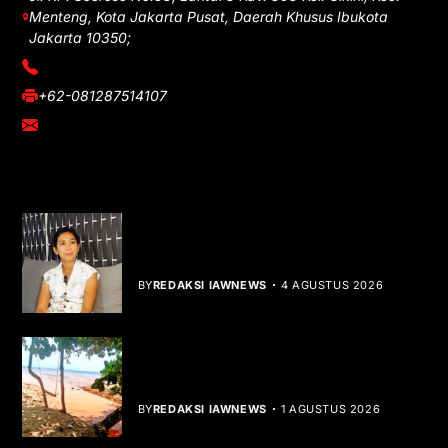
Menteng, Kota Jakarta Pusat, Daerah Khusus Ibukota
Jakarta 10350;
(021) 3908026
+62-081287514107
adm@iawnews.com
YOU MIGHT LIKE
Rocha Gibson Debut Lewat Single
Dibalik Tawaku Bergenre Slow Rock
BY
REDAKSI IAWNEWS
4 AGUSTUS 2026
Teluk Mata Ikan Keruh, Nelayan Soroti
Dampak Cut and Fill
BY
REDAKSI IAWNEWS
1 AGUSTUS 2026