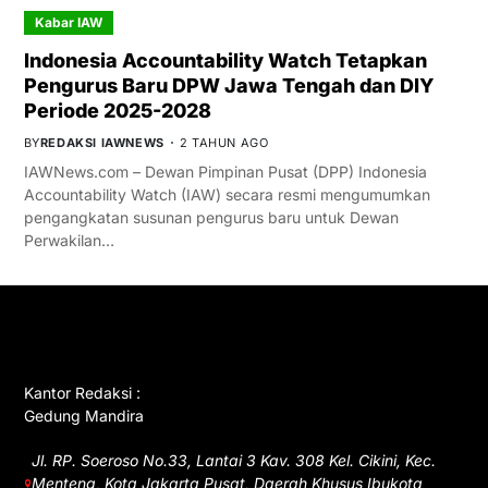
Kabar IAW
Indonesia Accountability Watch Tetapkan
Pengurus Baru DPW Jawa Tengah dan DIY
Periode 2025-2028
BY
REDAKSI IAWNEWS
2 TAHUN AGO
IAWNews.com – Dewan Pimpinan Pusat (DPP) Indonesia
Accountability Watch (IAW) secara resmi mengumumkan
pengangkatan susunan pengurus baru untuk Dewan
Perwakilan…
GET IN TOUCH
Kantor Redaksi :
Gedung Mandira
Jl. RP. Soeroso No.33, Lantai 3 Kav. 308 Kel. Cikini, Kec.
Menteng, Kota Jakarta Pusat, Daerah Khusus Ibukota