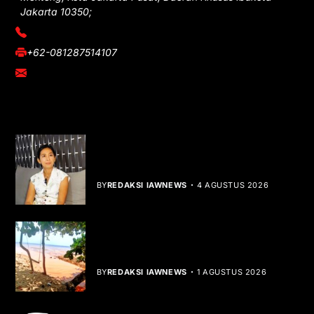
Jakarta 10350;
(021) 3908026
+62-081287514107
adm@iawnews.com
YOU MIGHT LIKE
Rocha Gibson Debut Lewat Single
Dibalik Tawaku Bergenre Slow Rock
BY
REDAKSI IAWNEWS
4 AGUSTUS 2026
Teluk Mata Ikan Keruh, Nelayan Soroti
Dampak Cut and Fill
BY
REDAKSI IAWNEWS
1 AGUSTUS 2026