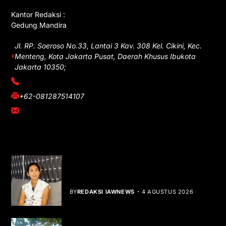
Kantor Redaksi :
Gedung Mandira
Jl. RP. Soeroso No.33, Lantai 3 Kav. 308 Kel. Cikini, Kec.
Menteng, Kota Jakarta Pusat, Daerah Khusus Ibukota
Jakarta 10350;
(021) 3908026
+62-081287514107
adm@iawnews.com
YOU MIGHT LIKE
Rocha Gibson Debut Lewat Single
Dibalik Tawaku Bergenre Slow Rock
BY
REDAKSI IAWNEWS
4 AGUSTUS 2026