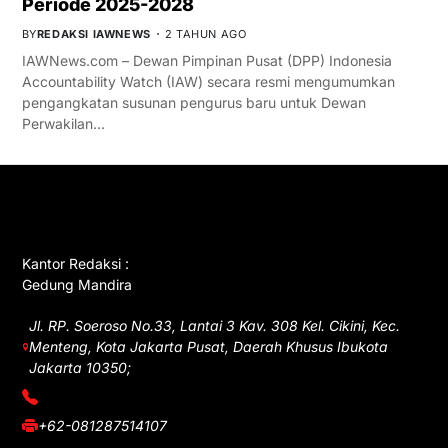
Periode 2025-2028
BY
REDAKSI IAWNEWS
2 TAHUN AGO
IAWNews.com – Dewan Pimpinan Pusat (DPP) Indonesia
Accountability Watch (IAW) secara resmi mengumumkan
pengangkatan susunan pengurus baru untuk Dewan
Perwakilan…
GET IN TOUCH
Kantor Redaksi :
Gedung Mandira
Jl. RP. Soeroso No.33, Lantai 3 Kav. 308 Kel. Cikini, Kec.
Menteng, Kota Jakarta Pusat, Daerah Khusus Ibukota
Jakarta 10350;
(021) 3908026
+62-081287514107