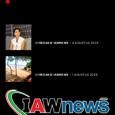
adm@iawnews.com
YOU MIGHT LIKE
Rocha Gibson Debut Lewat Single
Dibalik Tawaku Bergenre Slow Rock
BY
REDAKSI IAWNEWS
4 AGUSTUS 2026
Teluk Mata Ikan Keruh, Nelayan Soroti
Dampak Cut and Fill
BY
REDAKSI IAWNEWS
1 AGUSTUS 2026