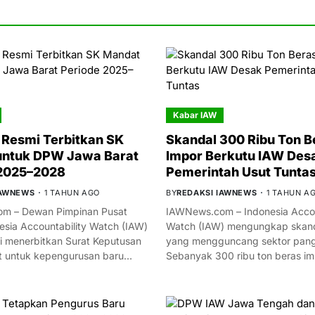
Kabar IAW
Resmi Terbitkan SK
Skandal 300 Ribu Ton B
untuk DPW Jawa Barat
Impor Berkutu IAW Des
 2025–2028
Pemerintah Usut Tunta
IAWNEWS
1 TAHUN AGO
BY
REDAKSI IAWNEWS
1 TAHUN A
m – Dewan Pimpinan Pusat
IAWNews.com – Indonesia Accou
esia Accountability Watch (IAW)
Watch (IAW) mengungkap skand
i menerbitkan Surat Keputusan
yang mengguncang sektor panga
t untuk kepengurusan baru…
Sebanyak 300 ribu ton beras i