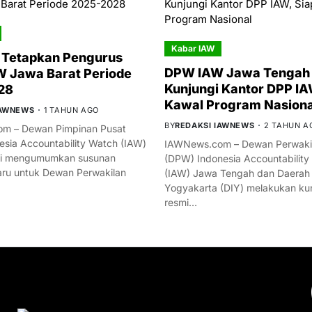
Kabar IAW
 Tetapkan Pengurus
DPW IAW Jawa Tengah 
 Jawa Barat Periode
Kunjungi Kantor DPP IA
28
Kawal Program Nasiona
IAWNEWS
1 TAHUN AGO
BY
REDAKSI IAWNEWS
2 TAHUN A
m – Dewan Pimpinan Pusat
esia Accountability Watch (IAW)
IAWNews.com – Dewan Perwakil
mi mengumumkan susunan
(DPW) Indonesia Accountability
ru untuk Dewan Perwakilan
(IAW) Jawa Tengah dan Daerah
Yogyakarta (DIY) melakukan ku
resmi…
YOU MIGHT LIKE