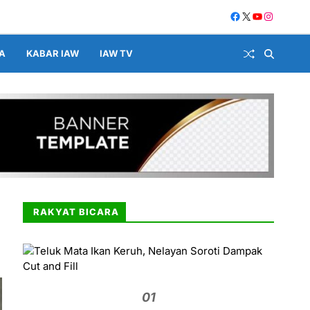
A
KABAR IAW
IAW TV
RAKYAT BICARA
01