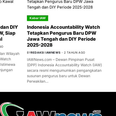
Kabar IAW
dan DIY
Indonesia Accountability Watch
W, Siap
Tetapkan Pengurus Baru DPW
l
Jawa Tengah dan DIY Periode
2025-2028
GO
BY
REDAKSI IAWNEWS
2 TAHUN AGO
an Wilayah
 Watch
IAWNews.com – Dewan Pimpinan Pusat
 Istimewa
(DPP) Indonesia Accountability Watch (IAW)
njungan
secara resmi mengumumkan pengangkatan
susunan pengurus baru untuk Dewan
Perwakilan…