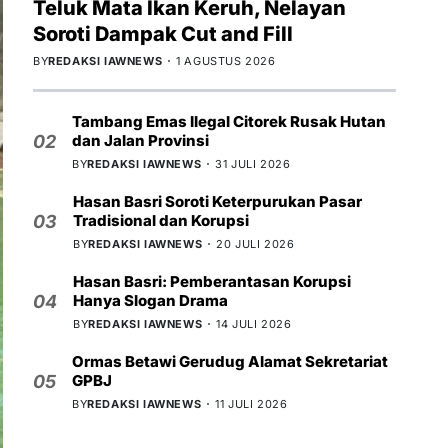
Teluk Mata Ikan Keruh, Nelayan
Soroti Dampak Cut and Fill
BY
REDAKSI IAWNEWS
1 AGUSTUS 2026
Tambang Emas Ilegal Citorek Rusak Hutan
dan Jalan Provinsi
02
BY
REDAKSI IAWNEWS
31 JULI 2026
Hasan Basri Soroti Keterpurukan Pasar
Tradisional dan Korupsi
03
BY
REDAKSI IAWNEWS
20 JULI 2026
Hasan Basri: Pemberantasan Korupsi
Hanya Slogan Drama
04
BY
REDAKSI IAWNEWS
14 JULI 2026
Ormas Betawi Gerudug Alamat Sekretariat
GPBJ
05
BY
REDAKSI IAWNEWS
11 JULI 2026