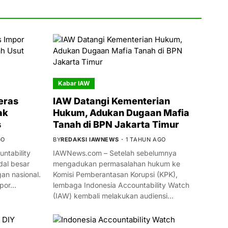
Kabar IAW
eras
IAW Datangi Kementerian
ak
Hukum, Adukan Dugaan Mafia
s
Tanah di BPN Jakarta Timur
GO
BY
REDAKSI IAWNEWS
1 TAHUN AGO
ntability
IAWNews.com – Setelah sebelumnya
al besar
mengadukan permasalahan hukum ke
n nasional.
Komisi Pemberantasan Korupsi (KPK),
mpor…
lembaga Indonesia Accountability Watch
(IAW) kembali melakukan audiensi…