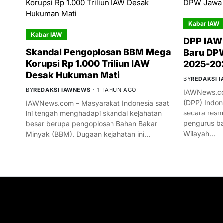
Kabar IAW
Kabar IAW
DPP IAW
Skandal Pengoplosan BBM Mega
Baru DPW
Korupsi Rp 1.000 Triliun IAW
2025-20
Desak Hukuman Mati
BY
REDAKSI 
BY
REDAKSI IAWNEWS
1 TAHUN AGO
IAWNews.co
(DPP) Indon
IAWNews.com – Masyarakat Indonesia saat
secara res
ini tengah menghadapi skandal kejahatan
pengurus ba
besar berupa pengoplosan Bahan Bakar
Wilayah…
Minyak (BBM). Dugaan kejahatan ini…
GET IN TOUCH