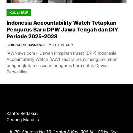
Kabar IAW
Indonesia Accountability Watch Tetapkan
Pengurus Baru DPW Jawa Tengah dan DIY
Periode 2025-2028
BY
REDAKSI IAWNEWS
2 TAHUN AGO
IAWNews.com – Dewan Pimpinan Pusat (DPP) Indonesia
Accountability Watch (IAW) secara resmi mengumumkan
pengangkatan susunan pengurus baru untuk Dewan
Perwakilan…
GET IN TOUCH
Kantor Redaksi :
Gedung Mandira
Jl. RP. Soeroso No.33, Lantai 3 Kav. 308 Kel. Cikini, Kec.