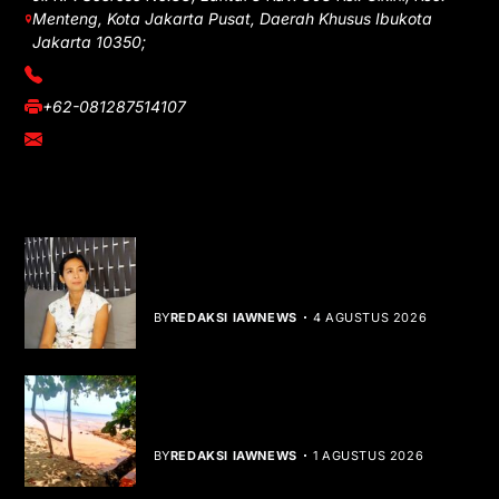
Menteng, Kota Jakarta Pusat, Daerah Khusus Ibukota
Jakarta 10350;
(021) 3908026
+62-081287514107
adm@iawnews.com
YOU MIGHT LIKE
Rocha Gibson Debut Lewat Single
Dibalik Tawaku Bergenre Slow Rock
BY
REDAKSI IAWNEWS
4 AGUSTUS 2026
Teluk Mata Ikan Keruh, Nelayan Soroti
Dampak Cut and Fill
BY
REDAKSI IAWNEWS
1 AGUSTUS 2026