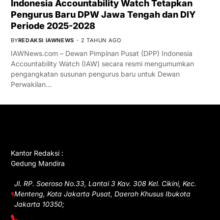
Indonesia Accountability Watch Tetapkan
Pengurus Baru DPW Jawa Tengah dan DIY
Periode 2025-2028
BY
REDAKSI IAWNEWS
2 TAHUN AGO
IAWNews.com – Dewan Pimpinan Pusat (DPP) Indonesia
Accountability Watch (IAW) secara resmi mengumumkan
pengangkatan susunan pengurus baru untuk Dewan
Perwakilan…
GET IN TOUCH
Kantor Redaksi :
Gedung Mandira
Jl. RP. Soeroso No.33, Lantai 3 Kav. 308 Kel. Cikini, Kec.
Menteng, Kota Jakarta Pusat, Daerah Khusus Ibukota
Jakarta 10350;
(021) 3908026