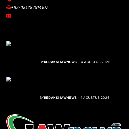
+62-081287514107
adm@iawnews.com
YOU MIGHT LIKE
Rocha Gibson Debut Lewat Single
Dibalik Tawaku Bergenre Slow Rock
BY
REDAKSI IAWNEWS
4 AGUSTUS 2026
Teluk Mata Ikan Keruh, Nelayan Soroti
Dampak Cut and Fill
BY
REDAKSI IAWNEWS
1 AGUSTUS 2026