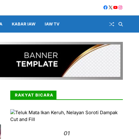
A
KABAR IAW
IAW TV
RAKYAT BICARA
01