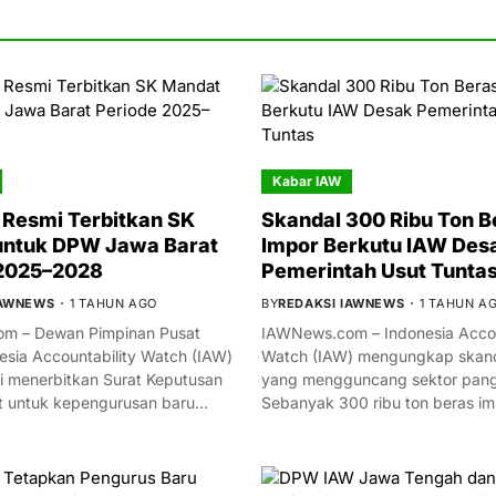
Kabar IAW
Resmi Terbitkan SK
Skandal 300 Ribu Ton B
untuk DPW Jawa Barat
Impor Berkutu IAW Des
 2025–2028
Pemerintah Usut Tunta
IAWNEWS
1 TAHUN AGO
BY
REDAKSI IAWNEWS
1 TAHUN A
m – Dewan Pimpinan Pusat
IAWNews.com – Indonesia Accou
esia Accountability Watch (IAW)
Watch (IAW) mengungkap skand
i menerbitkan Surat Keputusan
yang mengguncang sektor panga
t untuk kepengurusan baru…
Sebanyak 300 ribu ton beras i