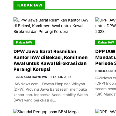
KABAR IAW
Kabar IAW
Kabar IAW
DPW Jawa Barat Resmikan
DPP IAW 
Kantor IAW di Bekasi, Komitmen
Mandat 
Awal untuk Kawal Birokrasi dan
Periode
Perangi Korupsi
BY
REDAKSI 
BY
REDAKSI IAWNEWS
1 TAHUN AGO
IAWNews.co
(DPP) Indon
IAWNews.com – Dewan Pimpinan Wilayah
secara resm
(DPW) Provinsi Jawa Barat resmi membuka
(SK) Manda
kantor baru Indonesia Accountability Watch
(IAW) yang berlokasi di…