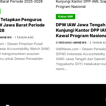
Kabar IAW
 Tetapkan Pengurus
DPW IAW Jawa Tengah 
 Jawa Barat Periode
Kunjungi Kantor DPP IA
28
Kawal Program Nasiona
IAWNEWS
1 TAHUN AGO
BY
REDAKSI IAWNEWS
2 TAHUN A
m – Dewan Pimpinan Pusat
esia Accountability Watch (IAW)
IAWNews.com – Dewan Perwakil
mi mengumumkan susunan
(DPW) Indonesia Accountability
ru untuk Dewan Perwakilan
(IAW) Jawa Tengah dan Daerah
Yogyakarta (DIY) melakukan ku
resmi…
YOU MIGHT LIKE