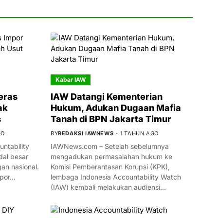
Kabar IAW
eras
IAW Datangi Kementerian
ak
Hukum, Adukan Dugaan Mafia
s
Tanah di BPN Jakarta Timur
GO
BY
REDAKSI IAWNEWS
1 TAHUN AGO
ntability
IAWNews.com – Setelah sebelumnya
al besar
mengadukan permasalahan hukum ke
n nasional.
Komisi Pemberantasan Korupsi (KPK),
mpor…
lembaga Indonesia Accountability Watch
(IAW) kembali melakukan audiensi…