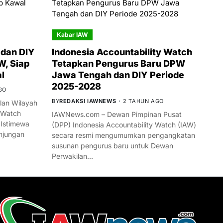
Kabar IAW
dan DIY
Indonesia Accountability Watch
W, Siap
Tetapkan Pengurus Baru DPW
l
Jawa Tengah dan DIY Periode
2025-2028
GO
BY
REDAKSI IAWNEWS
2 TAHUN AGO
an Wilayah
 Watch
IAWNews.com – Dewan Pimpinan Pusat
 Istimewa
(DPP) Indonesia Accountability Watch (IAW)
njungan
secara resmi mengumumkan pengangkatan
susunan pengurus baru untuk Dewan
Perwakilan…