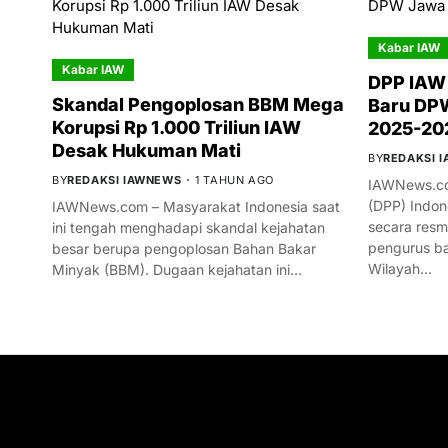
Kabar IAW
Kabar IAW
DPP IAW
Skandal Pengoplosan BBM Mega
Baru DPW
Korupsi Rp 1.000 Triliun IAW
2025-20
Desak Hukuman Mati
BY
REDAKSI 
BY
REDAKSI IAWNEWS
1 TAHUN AGO
IAWNews.co
(DPP) Indon
IAWNews.com – Masyarakat Indonesia saat
secara res
ini tengah menghadapi skandal kejahatan
pengurus ba
besar berupa pengoplosan Bahan Bakar
Wilayah…
Minyak (BBM). Dugaan kejahatan ini…
GET IN TOUCH