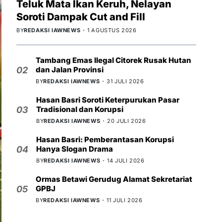
Teluk Mata Ikan Keruh, Nelayan
Soroti Dampak Cut and Fill
BY
REDAKSI IAWNEWS
1 AGUSTUS 2026
Tambang Emas Ilegal Citorek Rusak Hutan
dan Jalan Provinsi
02
BY
REDAKSI IAWNEWS
31 JULI 2026
Hasan Basri Soroti Keterpurukan Pasar
Tradisional dan Korupsi
03
BY
REDAKSI IAWNEWS
20 JULI 2026
Hasan Basri: Pemberantasan Korupsi
Hanya Slogan Drama
04
BY
REDAKSI IAWNEWS
14 JULI 2026
Ormas Betawi Gerudug Alamat Sekretariat
GPBJ
05
BY
REDAKSI IAWNEWS
11 JULI 2026