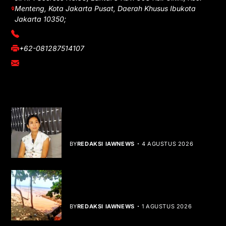
Menteng, Kota Jakarta Pusat, Daerah Khusus Ibukota
Jakarta 10350;
(021) 3908026
+62-081287514107
adm@iawnews.com
YOU MIGHT LIKE
Rocha Gibson Debut Lewat Single
Dibalik Tawaku Bergenre Slow Rock
BY
REDAKSI IAWNEWS
4 AGUSTUS 2026
Teluk Mata Ikan Keruh, Nelayan Soroti
Dampak Cut and Fill
BY
REDAKSI IAWNEWS
1 AGUSTUS 2026