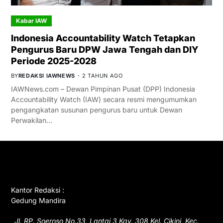
Kabar IAW
Indonesia Accountability Watch Tetapkan
Pengurus Baru DPW Jawa Tengah dan DIY
Periode 2025-2028
BY
REDAKSI IAWNEWS
2 TAHUN AGO
IAWNews.com – Dewan Pimpinan Pusat (DPP) Indonesia
Accountability Watch (IAW) secara resmi mengumumkan
pengangkatan susunan pengurus baru untuk Dewan
Perwakilan…
GET IN TOUCH
Kantor Redaksi :
Gedung Mandira
Jl. RP. Soeroso No.33, Lantai 3 Kav. 308 Kel. Cikini, Kec.