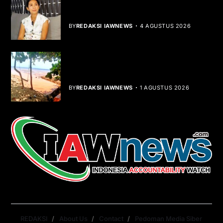
Rocha Gibson Debut Lewat Single
Dibalik Tawaku Bergenre Slow Rock
BY
REDAKSI IAWNEWS
4 AGUSTUS 2026
Teluk Mata Ikan Keruh, Nelayan Soroti
Dampak Cut and Fill
BY
REDAKSI IAWNEWS
1 AGUSTUS 2026
REDAKSI
About Us
Contact
Pedoman Media Siber