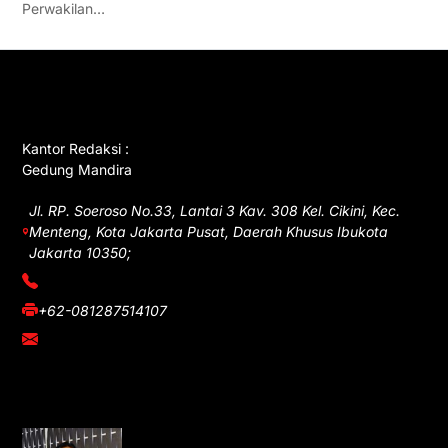
Perwakilan…
GET IN TOUCH
Kantor Redaksi :
Gedung Mandira
Jl. RP. Soeroso No.33, Lantai 3 Kav. 308 Kel. Cikini, Kec.
Menteng, Kota Jakarta Pusat, Daerah Khusus Ibukota
Jakarta 10350;
(021) 3908026
+62-081287514107
adm@iawnews.com
YOU MIGHT LIKE