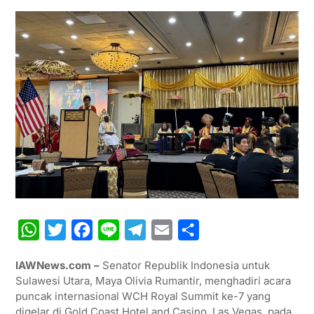
W
T
F
L
T
E
S
h
w
a
i
e
m
h
IAWNews.com –
Senator Republik Indonesia untuk
a
i
c
n
l
a
a
Sulawesi Utara, Maya Olivia Rumantir, menghadiri acara
t
t
e
e
e
i
r
puncak internasional WCH Royal Summit ke-7 yang
digelar di Gold Coast Hotel and Casino, Las Vegas, pada
s
t
b
g
l
e