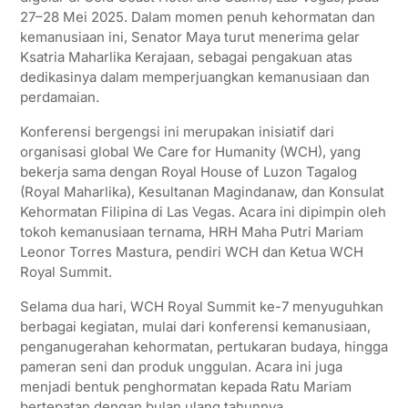
27–28 Mei 2025. Dalam momen penuh kehormatan dan
A
e
o
r
kemanusiaan ini, Senator Maya turut menerima gelar
p
r
o
a
Ksatria Maharlika Kerajaan, sebagai pengakuan atas
dedikasinya dalam memperjuangkan kemanusiaan dan
p
k
m
perdamaian.
Konferensi bergengsi ini merupakan inisiatif dari
organisasi global We Care for Humanity (WCH), yang
bekerja sama dengan Royal House of Luzon Tagalog
(Royal Maharlika), Kesultanan Magindanaw, dan Konsulat
Kehormatan Filipina di Las Vegas. Acara ini dipimpin oleh
tokoh kemanusiaan ternama, HRH Maha Putri Mariam
Leonor Torres Mastura, pendiri WCH dan Ketua WCH
Royal Summit.
Selama dua hari, WCH Royal Summit ke-7 menyuguhkan
berbagai kegiatan, mulai dari konferensi kemanusiaan,
penganugerahan kehormatan, pertukaran budaya, hingga
pameran seni dan produk unggulan. Acara ini juga
menjadi bentuk penghormatan kepada Ratu Mariam
bertepatan dengan bulan ulang tahunnya.