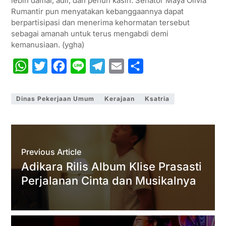
lebih damai, adil, dan penuh kasih. Senator Maya Olivia
Rumantir pun menyatakan kebanggaannya dapat
berpartisipasi dan menerima kehormatan tersebut
sebagai amanah untuk terus mengabdi demi
kemanusiaan. (ygha)
W
T
F
L
T
E
S
h
w
a
i
e
m
h
a
i
c
n
l
a
a
Dinas Pekerjaan Umum
Kerajaan
Ksatria
t
t
e
e
e
i
r
s
t
b
g
l
e
A
e
o
r
Previous Article
p
r
o
a
Adikara Rilis Album Klise Prasasti
p
k
m
Perjalanan Cinta dan Musikalnya