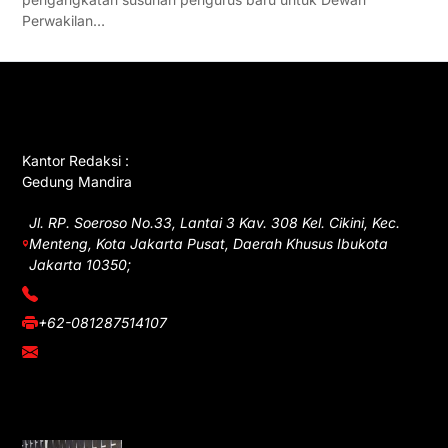
Perwakilan…
GET IN TOUCH
Kantor Redaksi :
Gedung Mandira
Jl. RP. Soeroso No.33, Lantai 3 Kav. 308 Kel. Cikini, Kec.
Menteng, Kota Jakarta Pusat, Daerah Khusus Ibukota
Jakarta 10350;
(021) 3908026
+62-081287514107
adm@iawnews.com
YOU MIGHT LIKE