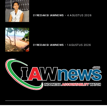
Rocha Gibson Debut Lewat Single
Dibalik Tawaku Bergenre Slow Rock
BY
REDAKSI IAWNEWS
4 AGUSTUS 2026
Teluk Mata Ikan Keruh, Nelayan Soroti
Dampak Cut and Fill
BY
REDAKSI IAWNEWS
1 AGUSTUS 2026