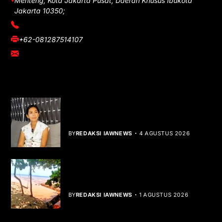
Menteng, Kota Jakarta Pusat, Daerah Khusus Ibukota
Jakarta 10350;
(021) 3908026
+62-081287514107
adm@iawnews.com
YOU MIGHT LIKE
Rocha Gibson Debut Lewat Single
Dibalik Tawaku Bergenre Slow Rock
BY
REDAKSI IAWNEWS
4 AGUSTUS 2026
Teluk Mata Ikan Keruh, Nelayan Soroti
Dampak Cut and Fill
BY
REDAKSI IAWNEWS
1 AGUSTUS 2026