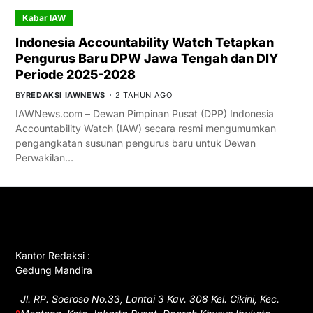
Kabar IAW
Indonesia Accountability Watch Tetapkan
Pengurus Baru DPW Jawa Tengah dan DIY
Periode 2025-2028
BY
REDAKSI IAWNEWS
2 TAHUN AGO
IAWNews.com – Dewan Pimpinan Pusat (DPP) Indonesia
Accountability Watch (IAW) secara resmi mengumumkan
pengangkatan susunan pengurus baru untuk Dewan
Perwakilan…
GET IN TOUCH
Kantor Redaksi :
Gedung Mandira
Jl. RP. Soeroso No.33, Lantai 3 Kav. 308 Kel. Cikini, Kec.