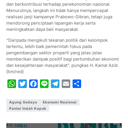
dan berkontribusi terhadap perekonomian nasional.
Menurutnya, langkah ini tidak hanya mempercepat
realisasi janji kampanye Prabowo-Gibran, tetapi juga
mendorong penciptaan lapangan kerja serta
meningkatkan daya beli masyarakat.
“Daripada mengikuti tekanan politik dari kelompok
tertentu, lebih baik pemerintah fokus pada
pengembangan sektor properti yang jelas-jelas
memberikan dampak positif bagi pertumbuhan ekonomi
dan kesejahteraan masyarakat”, pungkas H. Kamal Azid.
(tim/red)
W
T
F
L
T
E
S
h
w
a
i
e
m
h
a
i
c
n
l
a
a
Agung Sedayu
Ekonomi Nasional
Pantai Indah Kapuk
t
t
e
e
e
i
r
s
t
b
g
l
e
A
e
o
r