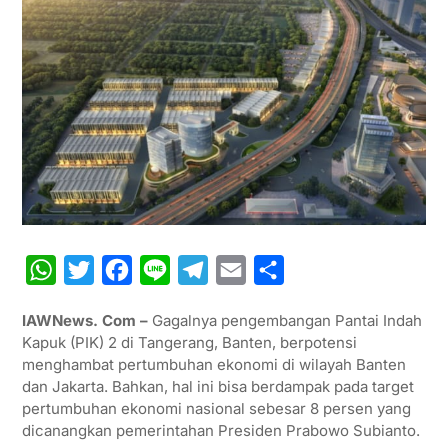
W
T
F
L
T
E
S
h
w
a
i
e
m
h
IAWNews. Com –
Gagalnya pengembangan Pantai Indah
a
i
c
n
l
a
a
Kapuk (PIK) 2 di Tangerang, Banten, berpotensi
t
t
e
e
e
i
r
menghambat pertumbuhan ekonomi di wilayah Banten
dan Jakarta. Bahkan, hal ini bisa berdampak pada target
s
t
b
g
l
e
pertumbuhan ekonomi nasional sebesar 8 persen yang
A
e
o
r
dicanangkan pemerintahan Presiden Prabowo Subianto.