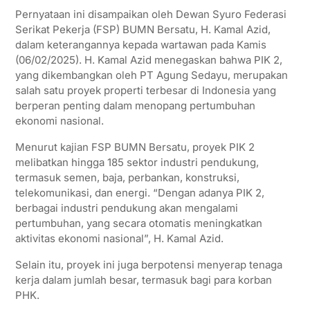
p
r
o
a
Pernyataan ini disampaikan oleh Dewan Syuro Federasi
p
k
m
Serikat Pekerja (FSP) BUMN Bersatu, H. Kamal Azid,
dalam keterangannya kepada wartawan pada Kamis
(06/02/2025). H. Kamal Azid menegaskan bahwa PIK 2,
yang dikembangkan oleh PT Agung Sedayu, merupakan
salah satu proyek properti terbesar di Indonesia yang
berperan penting dalam menopang pertumbuhan
ekonomi nasional.
Menurut kajian FSP BUMN Bersatu, proyek PIK 2
melibatkan hingga 185 sektor industri pendukung,
termasuk semen, baja, perbankan, konstruksi,
telekomunikasi, dan energi. “Dengan adanya PIK 2,
berbagai industri pendukung akan mengalami
pertumbuhan, yang secara otomatis meningkatkan
aktivitas ekonomi nasional”, H. Kamal Azid.
Selain itu, proyek ini juga berpotensi menyerap tenaga
kerja dalam jumlah besar, termasuk bagi para korban
PHK.