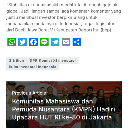
“Stabilitas ekonomi adalah modal kita di tengah gejolak
global. Jadi, jangan sampai ada komentar-komentar yang
justru membuat investor berpikir ulang untuk
menanamkan modalnya di Indonesia”, tegas legislator
dari Dapil Jawa Barat V (Kabupaten Bogor) itu. (bbp)
W
T
F
L
T
E
S
h
w
a
i
e
m
h
a
i
c
n
l
a
a
2 triliun
DPR Komisi XI investasi
Iklim investasi Indonesia
t
t
e
e
e
i
r
s
t
b
g
l
e
A
e
o
r
Previous Article
p
r
o
a
Komunitas Mahasiswa dan
p
k
m
Pemuda Nusantara (KMPN) Hadiri
Upacara HUT RI ke-80 di Jakarta