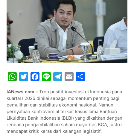
W
T
F
L
T
E
S
h
w
a
i
e
m
h
IANews.com –
Tren positif investasi di Indonesia pada
a
i
c
n
l
a
a
kuartal I 2025 dinilai sebagai momentum penting bagi
t
t
e
e
e
i
r
pemulihan dan stabilitas ekonomi nasional. Namun,
pernyataan kontroversial terkait kasus lama Bantuan
s
t
b
g
l
e
Likuiditas Bank Indonesia (BLBI) yang dikaitkan dengan
A
e
o
r
rencana pengambilalihan saham mayoritas BCA, justru
p
r
o
a
mendapat kritik keras dari kalangan legislatif.