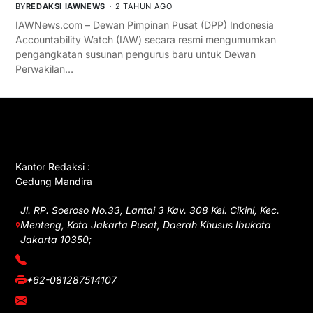
BY
REDAKSI IAWNEWS
2 TAHUN AGO
IAWNews.com – Dewan Pimpinan Pusat (DPP) Indonesia
Accountability Watch (IAW) secara resmi mengumumkan
pengangkatan susunan pengurus baru untuk Dewan
Perwakilan…
GET IN TOUCH
Kantor Redaksi :
Gedung Mandira
Jl. RP. Soeroso No.33, Lantai 3 Kav. 308 Kel. Cikini, Kec.
Menteng, Kota Jakarta Pusat, Daerah Khusus Ibukota
Jakarta 10350;
(021) 3908026
+62-081287514107
adm@iawnews.com