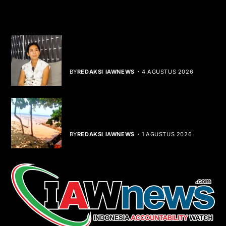
YOU MIGHT LIKE
Rocha Gibson Debut Lewat Single
Dibalik Tawaku Bergenre Slow Rock
BY
REDAKSI IAWNEWS
4 AGUSTUS 2026
Teluk Mata Ikan Keruh, Nelayan Soroti
Dampak Cut and Fill
BY
REDAKSI IAWNEWS
1 AGUSTUS 2026