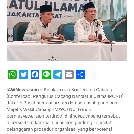
W
T
F
L
T
E
S
h
w
a
i
e
m
h
IAWNews.com –
Pelaksanaan Konferensi Cabang
a
i
c
n
l
a
a
(Konfercab) Pengurus Cabang Nahdlatul Ulama (PCNU)
t
t
e
e
e
i
r
Jakarta Pusat menuai protes dari sejumlah pimpinan
Majelis Wakil Cabang (MWC) NU. Forum
s
t
b
g
l
e
permusyawaratan tertinggi di tingkat cabang tersebut
A
e
o
r
dipersoalkan karena dinilai mengandung sejumlah
p
r
o
a
pelanggaran prosedur organisasi yang berpotensi