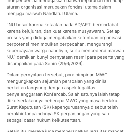
independen. Ia menegaskan bahwa kepatuhan terhadap
aturan organisasi merupakan fondasi utama dalam
menjaga marwah Nahdlatul Ulama.
“NU besar karena ketaatan pada AD/ART, bermartabat
karena kejujuran, dan kuat karena musyawarah. Setiap
proses yang diduga mengabaikan ketentuan organisasi
berpotensi menimbulkan perpecahan, mengurangi
kepercayaan warga nahdliyin, serta mencederai marwah
NU,” demikian bunyi pernyataan resmi para peserta yang
disampaikan pada Senin (29/6/2026).
Dalam pernyataan tersebut, para pimpinan MWC
mengungkapkan sejumlah persoalan yang dinilai
berkaitan langsung dengan aspek legalitas
penyelenggaraan Konfercab. Salah satunya ialah tetap
diikutsertakannya beberapa MWC yang masa berlaku
Surat Keputusan (SK) kepengurusannya disebut telah
berakhir tanpa adanya SK perpanjangan yang sah
sebagai dasar hukum keikutsertaan.
Selain itu, mereka juga mempersoalkan legalitas mandat