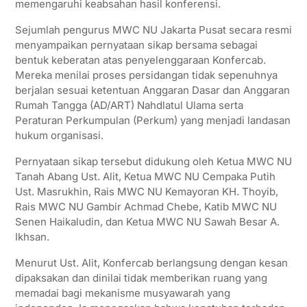
memengaruhi keabsahan hasil konferensi.
p
k
m
Sejumlah pengurus MWC NU Jakarta Pusat secara resmi
menyampaikan pernyataan sikap bersama sebagai
bentuk keberatan atas penyelenggaraan Konfercab.
Mereka menilai proses persidangan tidak sepenuhnya
berjalan sesuai ketentuan Anggaran Dasar dan Anggaran
Rumah Tangga (AD/ART) Nahdlatul Ulama serta
Peraturan Perkumpulan (Perkum) yang menjadi landasan
hukum organisasi.
Pernyataan sikap tersebut didukung oleh Ketua MWC NU
Tanah Abang Ust. Alit, Ketua MWC NU Cempaka Putih
Ust. Masrukhin, Rais MWC NU Kemayoran KH. Thoyib,
Rais MWC NU Gambir Achmad Chebe, Katib MWC NU
Senen Haikaludin, dan Ketua MWC NU Sawah Besar A.
Ikhsan.
Menurut Ust. Alit, Konfercab berlangsung dengan kesan
dipaksakan dan dinilai tidak memberikan ruang yang
memadai bagi mekanisme musyawarah yang