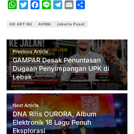
W
T
F
L
T
E
S
h
w
a
i
e
m
h
a
i
c
n
l
a
a
AD ART NU
AHWA
Jakarta Pusat
t
t
e
e
e
i
r
s
t
b
g
l
e
A
e
o
r
Previous Article
p
r
o
a
GAMPAR Desak Penuntasan
Dugaan Penyimpangan UPK di
p
k
m
Lebak
Next Article
DNA Rilis OURORA, Album
Elektronik 18 Lagu Penuh
Eksplorasi