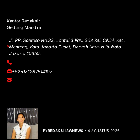
GET IN TOUCH
Kantor Redaksi :
Gedung Mandira
Jl. RP. Soeroso No.33, Lantai 3 Kav. 308 Kel. Cikini, Kec.
Menteng, Kota Jakarta Pusat, Daerah Khusus Ibukota
Jakarta 10350;
(021) 3908026
+62-081287514107
adm@iawnews.com
YOU MIGHT LIKE
Rocha Gibson Debut Lewat Single
Dibalik Tawaku Bergenre Slow Rock
BY
REDAKSI IAWNEWS
4 AGUSTUS 2026