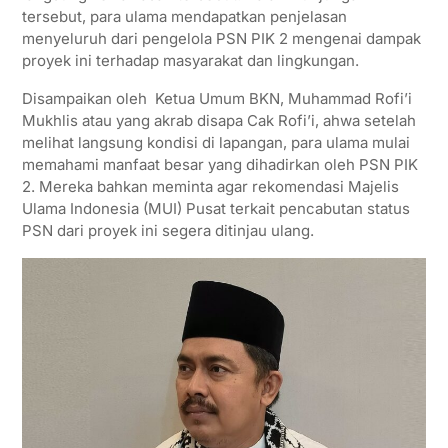
p
r
o
a
tersebut, para ulama mendapatkan penjelasan
menyeluruh dari pengelola PSN PIK 2 mengenai dampak
p
k
m
proyek ini terhadap masyarakat dan lingkungan.
Disampaikan oleh Ketua Umum BKN, Muhammad Rofi’i
Mukhlis atau yang akrab disapa Cak Rofi’i, ahwa setelah
melihat langsung kondisi di lapangan, para ulama mulai
memahami manfaat besar yang dihadirkan oleh PSN PIK
2. Mereka bahkan meminta agar rekomendasi Majelis
Ulama Indonesia (MUI) Pusat terkait pencabutan status
PSN dari proyek ini segera ditinjau ulang.