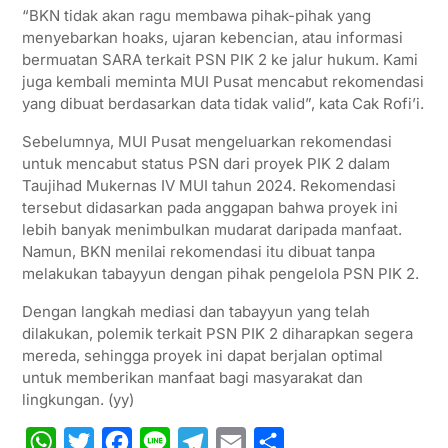
“BKN tidak akan ragu membawa pihak-pihak yang
menyebarkan hoaks, ujaran kebencian, atau informasi
bermuatan SARA terkait PSN PIK 2 ke jalur hukum. Kami
juga kembali meminta MUI Pusat mencabut rekomendasi
yang dibuat berdasarkan data tidak valid”, kata Cak Rofi’i.
Sebelumnya, MUI Pusat mengeluarkan rekomendasi
untuk mencabut status PSN dari proyek PIK 2 dalam
Taujihad Mukernas IV MUI tahun 2024. Rekomendasi
tersebut didasarkan pada anggapan bahwa proyek ini
lebih banyak menimbulkan mudarat daripada manfaat.
Namun, BKN menilai rekomendasi itu dibuat tanpa
melakukan tabayyun dengan pihak pengelola PSN PIK 2.
Dengan langkah mediasi dan tabayyun yang telah
dilakukan, polemik terkait PSN PIK 2 diharapkan segera
mereda, sehingga proyek ini dapat berjalan optimal
untuk memberikan manfaat bagi masyarakat dan
lingkungan. (yy)
W
T
F
L
T
E
S