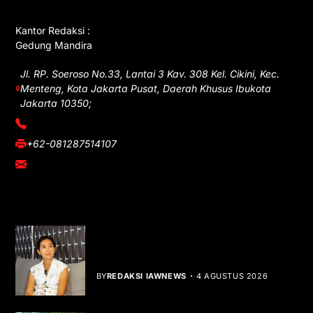
Kantor Redaksi :
Gedung Mandira
Jl. RP. Soeroso No.33, Lantai 3 Kav. 308 Kel. Cikini, Kec.
Menteng, Kota Jakarta Pusat, Daerah Khusus Ibukota
Jakarta 10350;
(021) 3908026
+62-081287514107
adm@iawnews.com
YOU MIGHT LIKE
Rocha Gibson Debut Lewat Single
Dibalik Tawaku Bergenre Slow Rock
BY
REDAKSI IAWNEWS
4 AGUSTUS 2026