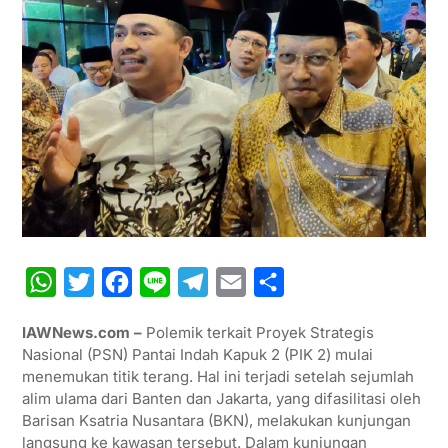
W
T
F
L
T
E
S
h
w
a
i
e
m
h
IAWNews.com –
Polemik terkait Proyek Strategis
a
i
c
n
l
a
a
Nasional (PSN) Pantai Indah Kapuk 2 (PIK 2) mulai
t
t
e
e
e
i
r
menemukan titik terang. Hal ini terjadi setelah sejumlah
alim ulama dari Banten dan Jakarta, yang difasilitasi oleh
s
t
b
g
l
e
Barisan Ksatria Nusantara (BKN), melakukan kunjungan
A
e
o
r
langsung ke kawasan tersebut. Dalam kunjungan