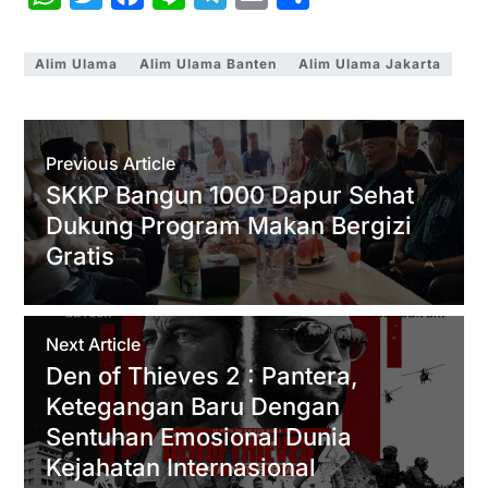
h
w
a
i
e
m
h
a
i
c
n
l
a
a
Alim Ulama
Alim Ulama Banten
Alim Ulama Jakarta
t
t
e
e
e
i
r
s
t
b
g
l
e
A
e
o
r
Previous Article
p
r
o
a
SKKP Bangun 1000 Dapur Sehat
Dukung Program Makan Bergizi
p
k
m
Gratis
Next Article
Den of Thieves 2 : Pantera,
Ketegangan Baru Dengan
Sentuhan Emosional Dunia
Kejahatan Internasional