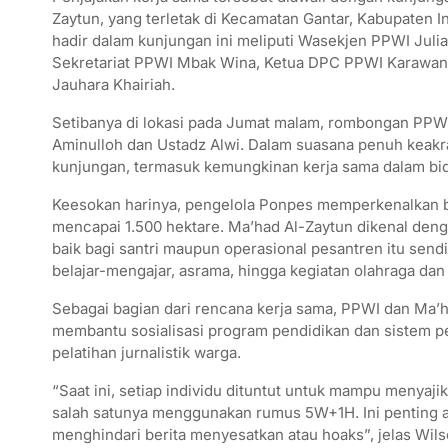
Zaytun, yang terletak di Kecamatan Gantar, Kabupaten
hadir dalam kunjungan ini meliputi Wasekjen PPWI Julia
Sekretariat PPWI Mbak Wina, Ketua DPC PPWI Karawan
Jauhara Khairiah.
Setibanya di lokasi pada Jumat malam, rombongan PPWI
Aminulloh dan Ustadz Alwi. Dalam suasana penuh keak
kunjungan, termasuk kemungkinan kerja sama dalam bidan
Keesokan harinya, pengelola Ponpes memperkenalkan ber
mencapai 1.500 hektare. Ma’had Al-Zaytun dikenal deng
baik bagi santri maupun operasional pesantren itu sendi
belajar-mengajar, asrama, hingga kegiatan olahraga dan 
Sebagai bagian dari rencana kerja sama, PPWI dan Ma
membantu sosialisasi program pendidikan dan sistem pe
pelatihan jurnalistik warga.
“Saat ini, setiap individu dituntut untuk mampu menyaji
salah satunya menggunakan rumus 5W+1H. Ini penting ag
menghindari berita menyesatkan atau hoaks”, jelas Wils