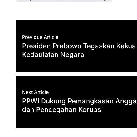
t
t
e
e
e
i
r
s
t
b
g
l
e
A
e
o
r
p
r
o
a
Previous Article
p
k
m
Presiden Prabowo Tegaskan Kekuat
Kedaulatan Negara
Next Article
PPWI Dukung Pemangkasan Anggara
dan Pencegahan Korupsi