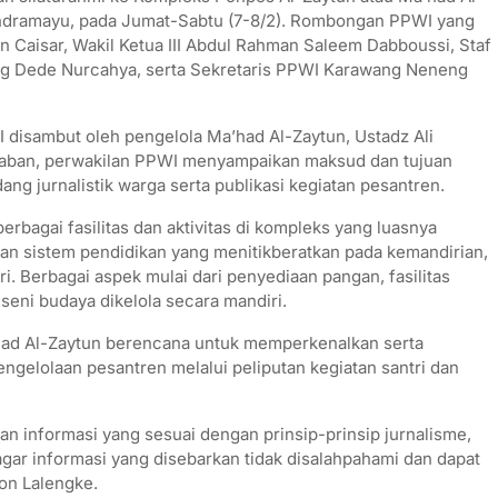
 Indramayu, pada Jumat-Sabtu (7-8/2). Rombongan PPWI yang
n Caisar, Wakil Ketua III Abdul Rahman Saleem Dabboussi, Staf
g Dede Nurcahya, serta Sekretaris PPWI Karawang Neneng
 disambut oleh pengelola Ma’had Al-Zaytun, Ustadz Ali
raban, perwakilan PPWI menyampaikan maksud dan tujuan
g jurnalistik warga serta publikasi kegiatan pesantren.
bagai fasilitas dan aktivitas di kompleks yang luasnya
an sistem pendidikan yang menitikberatkan pada kemandirian,
ri. Berbagai aspek mulai dari penyediaan pangan, fasilitas
seni budaya dikelola secara mandiri.
’had Al-Zaytun berencana untuk memperkenalkan serta
ngelolaan pesantren melalui peliputan kegiatan santri dan
kan informasi yang sesuai dengan prinsip-prinsip jurnalisme,
ar informasi yang disebarkan tidak disalahpahami dan dapat
on Lalengke.