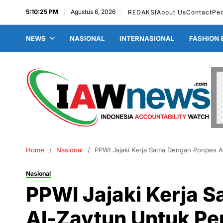
5:10:26 PM
Agustus 6, 2026
REDAKSI
About Us
Contact
Pe
NEWS
NASIONAL
INTERNASIONAL
FASHION 
Home
Nasional
PPWI Jajaki Kerja Sama Dengan Ponpes Al
Nasional
PPWI Jajaki Kerja 
Al-Zaytun Untuk Pen