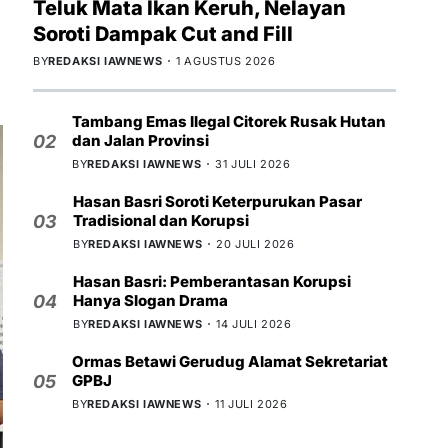
Teluk Mata Ikan Keruh, Nelayan
Soroti Dampak Cut and Fill
BY
REDAKSI IAWNEWS
1 AGUSTUS 2026
Tambang Emas Ilegal Citorek Rusak Hutan
dan Jalan Provinsi
02
BY
REDAKSI IAWNEWS
31 JULI 2026
Hasan Basri Soroti Keterpurukan Pasar
Tradisional dan Korupsi
03
BY
REDAKSI IAWNEWS
20 JULI 2026
Hasan Basri: Pemberantasan Korupsi
Hanya Slogan Drama
04
BY
REDAKSI IAWNEWS
14 JULI 2026
Ormas Betawi Gerudug Alamat Sekretariat
GPBJ
05
BY
REDAKSI IAWNEWS
11 JULI 2026