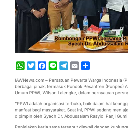
W
T
F
L
T
E
S
h
w
a
i
e
m
h
IAWNews.com – Persatuan Pewarta Warga Indonesia (PP
a
i
c
n
l
a
a
berbagai pihak, termasuk Pondok Pesantren (Ponpes) Al
t
t
e
e
e
i
r
Umum PPWI, Wilson Lalengke, dalam pernyataan persny
s
t
b
g
l
e
“PPWI adalah organisasi terbuka, baik dalam hal kean
A
e
o
r
manfaat bagi masyarakat. Saat ini, PPWI sedang menja
dipimpin oleh Syech Dr. Abdussalam Rasyidi Panji Gumil
p
r
o
a
p
k
m
Penjajakan kerja sama tersebut diawali dengan kunjung