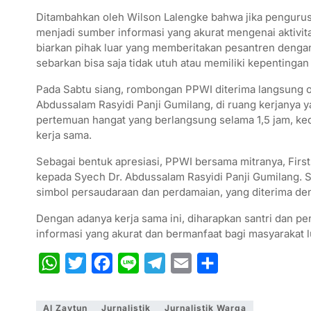
Ditambahkan oleh Wilson Lalengke bahwa jika pengurus d
menjadi sumber informasi yang akurat mengenai aktivit
biarkan pihak luar yang memberitakan pesantren denga
sebarkan bisa saja tidak utuh atau memiliki kepentingan
Pada Sabtu siang, rombongan PPWI diterima langsung o
Abdussalam Rasyidi Panji Gumilang, di ruang kerjanya y
pertemuan hangat yang berlangsung selama 1,5 jam, ked
kerja sama.
Sebagai bentuk apresiasi, PPWI bersama mitranya, Fir
kepada Syech Dr. Abdussalam Rasyidi Panji Gumilang. S
simbol persaudaraan dan perdamaian, yang diterima den
Dengan adanya kerja sama ini, diharapkan santri dan p
informasi yang akurat dan bermanfaat bagi masyarakat lu
W
T
F
L
T
E
S
h
w
a
i
e
m
h
a
i
c
n
l
a
a
Al Zaytun
Jurnalistik
Jurnalistik Warga