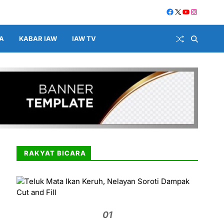
A
KABAR IAW
IAW TV
RAKYAT BICARA
01