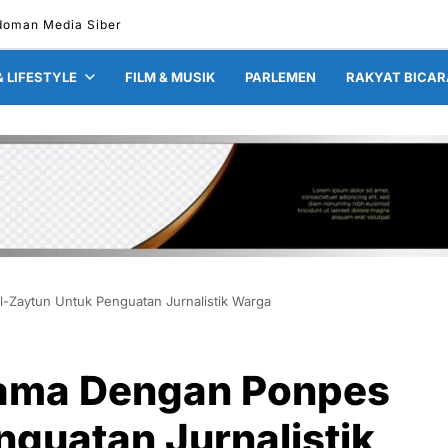
doman Media Siber
& LIFESTYLE
FILM & MUSIK
PARLEMEN
RAKYAT BICAR
-Zaytun Untuk Penguatan Jurnalistik Warga
Sama Dengan Ponpes
guatan Jurnalistik