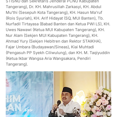
STISNU dan Sekretaris Jenderal PCNU Kabupaten
Tangerang), Dr. KH. Mahrusillah Zarkasyi, KH. Abdul
Mu’thi (Sesepuh Kota Tangerang), KH. Hasun Ma’ruf
(Rois Syuriah), KH. Arif Hidayat (SQ, MUI Banten), Tb.
Nurfadil Tirtayasa (Babad Banten dan Ketua PWI LS), KH.
Uwes Nawawi (Ketua MUI Kabupaten Tangerang), KH.
Nur Alam (Sekjen MUI Kabupaten Tangerang), KH.
Ahmad Yury (Sekjen Hebitren dan Rektor STAIKHA),
Fajar Umbara (Budayawan/Sineas), Kiai Muhtadi
(Pengasuh PP Syekh Ciliwulung), dan KH. M. Taqiyuddin
(Ketua Ikbar Wangsa Aria Wangsakara, Pendiri
Tangerang).