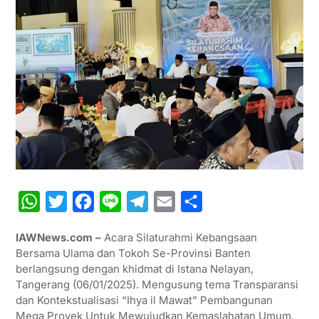
W
T
F
L
T
E
S
h
w
a
i
e
m
h
IAWNews.com –
Acara Silaturahmi Kebangsaan
a
i
c
n
l
a
a
Bersama Ulama dan Tokoh Se-Provinsi Banten
t
t
e
e
e
i
r
berlangsung dengan khidmat di Istana Nelayan,
Tangerang (06/01/2025). Mengusung tema Transparansi
s
t
b
g
l
e
dan Kontekstualisasi “Ihya il Mawat” Pembangunan
A
e
o
r
Mega Proyek Untuk Mewujudkan Kemaslahatan Umum,