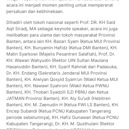
p
r
o
a
acara ini menjadi momen penting untuk mempererat
persatuan dan kebhinekaan.
p
k
m
Dihadiri oleh tokoh nasional seperti Prof. DR. KH Said
Aqil Siradj, MA sebagai keynote speaker, acara ini juga
melibatkan para ulama dan tokoh masyarakat Provinsi
Banten, antara lain KH. Bazari Syam (Ketua MUI Provinsi
Banten), KH. Bunyamin Hafidz (Ketua DMI Banten), KH.
Matin Syarkowi (Majelis Pesantren Salafiah), Prof. Dr.
KH. Wawan Wahyudin (Rektor UIN Sultan Maulana
Hasanuddin Banten), KH. Syarif Rahmat dari Padasuka,
Dr. KH. Endang (Sekretaris Jenderal MUI Provinsi
Banten), KH. Alwiyan Qosyid Syam’un (Wakil Ketua MUI
Banten), KH. Nawawi Syahroni (Wakil Ketua PWNU
Banten), KH. Thobari Syadzili (LD PBNU dan Ketua
JATMAN Provinsi Banten), KH. Aly Su’udi (Hebitren
Banten), KH. M. Zaenudin H (Ketua PWI LS Banten), KH.
Encep Subandi (Ketua PCNU Kabupaten Tangerang
periode sebelumnya), KH. Hafiz Gunawan (Ketua PCNU
Kabupaten Tangerang), Dr. KH. M. Qusthulani (Rektor