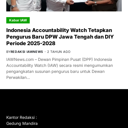
Kabar IAW
Indonesia Accountability Watch Tetapkan
Pengurus Baru DPW Jawa Tengah dan DIY
Periode 2025-2028
BY
REDAKSI IAWNEWS
2 TAHUN AGO
IAWNews.com – Dewan Pimpinan Pusat (DPP) Indonesia
Accountability Watch (IAW) secara resmi mengumumkan
pengangkatan susunan pengurus baru untuk Dewan
Perwakilan…
GET IN TOUCH
Kantor Redaksi :
Gedung Mandira