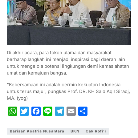
Di akhir acara, para tokoh ulama dan masyarakat
berharap langkah ini menjadi inspirasi bagi daerah lain
untuk mengelola potensi lingkungan demi kemaslahatan
umat dan kemajuan bangsa.
“Kebersamaan ini adalah cermin kekuatan Indonesia
untuk terus maju”, pungkas Prof. DR. KH Said Aqil Siradj,
MA. (yog)
W
T
F
L
T
E
S
h
w
a
i
e
m
h
a
i
c
n
l
a
a
Barisan Ksatria Nusantara
BKN
Cak Rofi'i