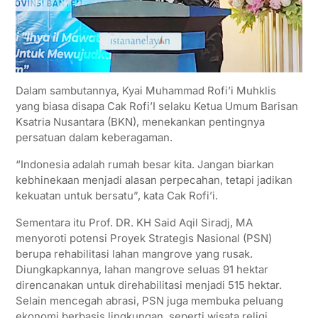
Dalam sambutannya, Kyai Muhammad Rofi’i Muhklis
yang biasa disapa Cak Rofi’I selaku Ketua Umum Barisan
Ksatria Nusantara (BKN), menekankan pentingnya
persatuan dalam keberagaman.
“Indonesia adalah rumah besar kita. Jangan biarkan
kebhinekaan menjadi alasan perpecahan, tetapi jadikan
kekuatan untuk bersatu”, kata Cak Rofi’i.
Sementara itu Prof. DR. KH Said Aqil Siradj, MA
menyoroti potensi Proyek Strategis Nasional (PSN)
berupa rehabilitasi lahan mangrove yang rusak.
Diungkapkannya, lahan mangrove seluas 91 hektar
direncanakan untuk direhabilitasi menjadi 515 hektar.
Selain mencegah abrasi, PSN juga membuka peluang
ekonomi berbasis lingkungan, seperti wisata religi,