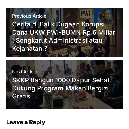
t
t
e
e
e
i
r
s
t
b
g
l
e
Previous Article
A
e
o
r
Cerita di Balik Dugaan Korupsi
p
r
o
a
Dana UKW PWI-BUMN Rp 6 Miliar
p
k
m
: Sengkarut Administrasi atau
Kejahatan ?
Next Article
SKKP Bangun 1000 Dapur Sehat
Dukung Program Makan Bergizi
Gratis
Leave a Reply