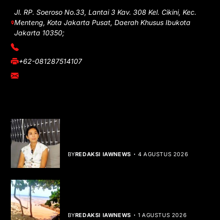
Jl. RP. Soeroso No.33, Lantai 3 Kav. 308 Kel. Cikini, Kec.
Menteng, Kota Jakarta Pusat, Daerah Khusus Ibukota
Jakarta 10350;
(021) 3908026
+62-081287514107
adm@iawnews.com
YOU MIGHT LIKE
Rocha Gibson Debut Lewat Single
Dibalik Tawaku Bergenre Slow Rock
BY
REDAKSI IAWNEWS
4 AGUSTUS 2026
Teluk Mata Ikan Keruh, Nelayan Soroti
Dampak Cut and Fill
BY
REDAKSI IAWNEWS
1 AGUSTUS 2026