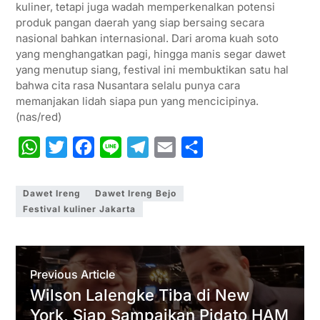
kuliner, tetapi juga wadah memperkenalkan potensi
produk pangan daerah yang siap bersaing secara
nasional bahkan internasional. Dari aroma kuah soto
yang menghangatkan pagi, hingga manis segar dawet
yang menutup siang, festival ini membuktikan satu hal
bahwa cita rasa Nusantara selalu punya cara
memanjakan lidah siapa pun yang mencicipinya.
(nas/red)
W
T
F
L
T
E
S
h
w
a
i
e
m
h
a
i
c
n
l
a
a
Dawet Ireng
Dawet Ireng Bejo
Festival kuliner Jakarta
t
t
e
e
e
i
r
s
t
b
g
l
e
A
e
o
r
Previous Article
p
r
o
a
Wilson Lalengke Tiba di New
p
k
m
York, Siap Sampaikan Pidato HAM