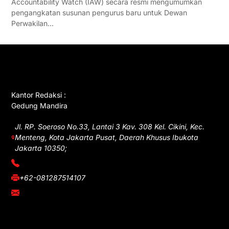
Accountability Watch (IAW) secara resmi mengumumkan
pengangkatan susunan pengurus baru untuk Dewan
Perwakilan…
GET IN TOUCH
Kantor Redaksi :
Gedung Mandira
Jl. RP. Soeroso No.33, Lantai 3 Kav. 308 Kel. Cikini, Kec.
Menteng, Kota Jakarta Pusat, Daerah Khusus Ibukota
Jakarta 10350;
(021) 3908026
+62-081287514107
adm@iawnews.com
YOU MIGHT LIKE