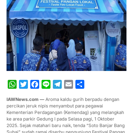
W
T
F
L
T
E
S
h
w
a
i
e
m
h
IAWNews.com —
Aroma kaldu gurih berpadu dengan
a
i
c
n
l
a
a
percikan jeruk nipis menyambut para pegawai
t
t
e
e
e
i
r
Kementerian Perdagangan (Kemendag) yang melangkah
ke area parkir Gedung I pada Selasa pagi, 1 Oktober
s
t
b
g
l
e
2025. Sejak matahari baru naik, tenda “Soto Banjar Bang
A
e
o
r
Suhai” sudah ramai diserbu pengunjung Festival Pangan