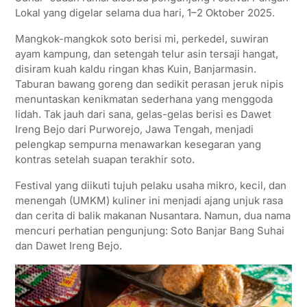
p
r
o
a
Lokal yang digelar selama dua hari, 1–2 Oktober 2025.
p
k
m
Mangkok-mangkok soto berisi mi, perkedel, suwiran
ayam kampung, dan setengah telur asin tersaji hangat,
disiram kuah kaldu ringan khas Kuin, Banjarmasin.
Taburan bawang goreng dan sedikit perasan jeruk nipis
menuntaskan kenikmatan sederhana yang menggoda
lidah. Tak jauh dari sana, gelas-gelas berisi es Dawet
Ireng Bejo dari Purworejo, Jawa Tengah, menjadi
pelengkap sempurna menawarkan kesegaran yang
kontras setelah suapan terakhir soto.
Festival yang diikuti tujuh pelaku usaha mikro, kecil, dan
menengah (UMKM) kuliner ini menjadi ajang unjuk rasa
dan cerita di balik makanan Nusantara. Namun, dua nama
mencuri perhatian pengunjung: Soto Banjar Bang Suhai
dan Dawet Ireng Bejo.