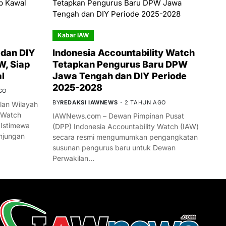
Kabar IAW
dan DIY
Indonesia Accountability Watch
W, Siap
Tetapkan Pengurus Baru DPW
l
Jawa Tengah dan DIY Periode
2025-2028
GO
BY
REDAKSI IAWNEWS
2 TAHUN AGO
an Wilayah
 Watch
IAWNews.com – Dewan Pimpinan Pusat
 Istimewa
(DPP) Indonesia Accountability Watch (IAW)
njungan
secara resmi mengumumkan pengangkatan
susunan pengurus baru untuk Dewan
Perwakilan…