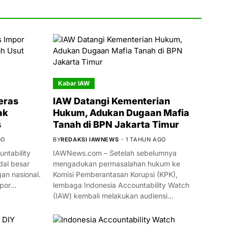
Kabar IAW
eras
IAW Datangi Kementerian
ak
Hukum, Adukan Dugaan Mafia
s
Tanah di BPN Jakarta Timur
GO
BY
REDAKSI IAWNEWS
1 TAHUN AGO
ntability
IAWNews.com – Setelah sebelumnya
al besar
mengadukan permasalahan hukum ke
n nasional.
Komisi Pemberantasan Korupsi (KPK),
mpor…
lembaga Indonesia Accountability Watch
(IAW) kembali melakukan audiensi…