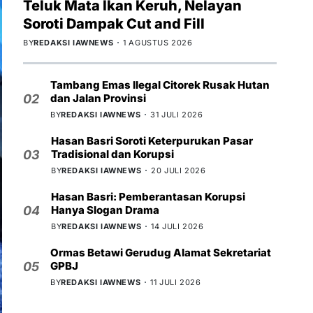
Teluk Mata Ikan Keruh, Nelayan
Soroti Dampak Cut and Fill
BY
REDAKSI IAWNEWS
1 AGUSTUS 2026
Tambang Emas Ilegal Citorek Rusak Hutan
dan Jalan Provinsi
02
BY
REDAKSI IAWNEWS
31 JULI 2026
Hasan Basri Soroti Keterpurukan Pasar
Tradisional dan Korupsi
03
BY
REDAKSI IAWNEWS
20 JULI 2026
Hasan Basri: Pemberantasan Korupsi
Hanya Slogan Drama
04
BY
REDAKSI IAWNEWS
14 JULI 2026
Ormas Betawi Gerudug Alamat Sekretariat
GPBJ
05
BY
REDAKSI IAWNEWS
11 JULI 2026