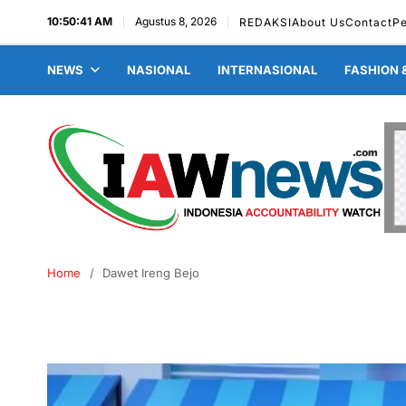
10:50:42 AM
Agustus 8, 2026
REDAKSI
About Us
Contact
P
NEWS
NASIONAL
INTERNASIONAL
FASHION 
Home
Dawet Ireng Bejo