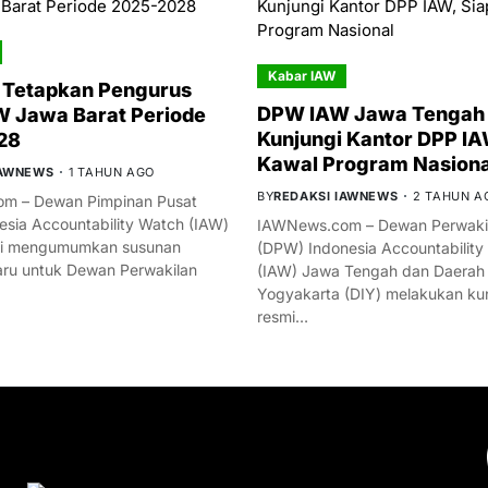
Kabar IAW
 Tetapkan Pengurus
DPW IAW Jawa Tengah 
 Jawa Barat Periode
Kunjungi Kantor DPP IA
28
Kawal Program Nasiona
IAWNEWS
1 TAHUN AGO
BY
REDAKSI IAWNEWS
2 TAHUN A
m – Dewan Pimpinan Pusat
esia Accountability Watch (IAW)
IAWNews.com – Dewan Perwakil
mi mengumumkan susunan
(DPW) Indonesia Accountability
ru untuk Dewan Perwakilan
(IAW) Jawa Tengah dan Daerah
Yogyakarta (DIY) melakukan ku
resmi…
YOU MIGHT LIKE