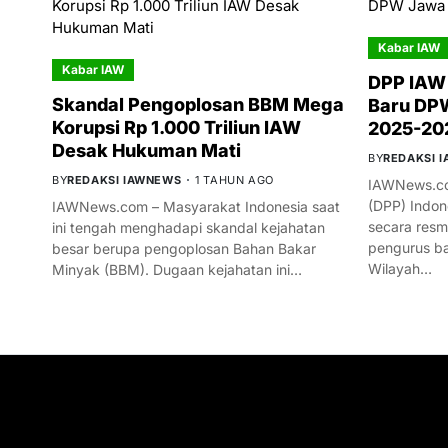
Kabar IAW
Kabar IAW
DPP IAW
Skandal Pengoplosan BBM Mega
Baru DPW
Korupsi Rp 1.000 Triliun IAW
2025-20
Desak Hukuman Mati
BY
REDAKSI 
BY
REDAKSI IAWNEWS
1 TAHUN AGO
IAWNews.co
(DPP) Indon
IAWNews.com – Masyarakat Indonesia saat
secara res
ini tengah menghadapi skandal kejahatan
pengurus ba
besar berupa pengoplosan Bahan Bakar
Wilayah…
Minyak (BBM). Dugaan kejahatan ini…
GET IN TOUCH