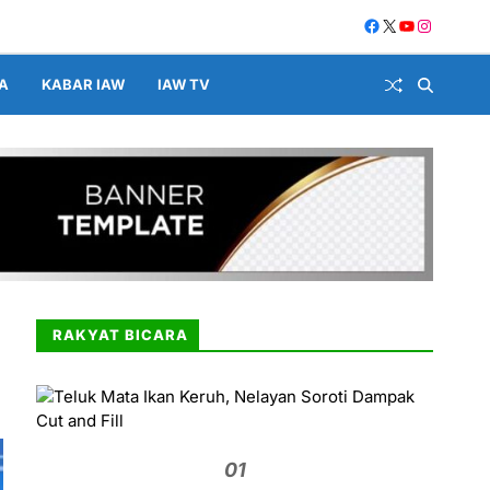
A
KABAR IAW
IAW TV
RAKYAT BICARA
01