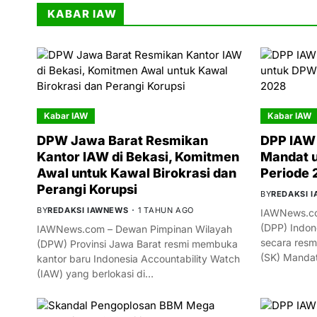
KABAR IAW
Kabar IAW
Kabar IAW
DPW Jawa Barat Resmikan
DPP IAW 
Kantor IAW di Bekasi, Komitmen
Mandat 
Awal untuk Kawal Birokrasi dan
Periode
Perangi Korupsi
BY
REDAKSI 
BY
REDAKSI IAWNEWS
1 TAHUN AGO
IAWNews.co
(DPP) Indon
IAWNews.com – Dewan Pimpinan Wilayah
secara resm
(DPW) Provinsi Jawa Barat resmi membuka
(SK) Manda
kantor baru Indonesia Accountability Watch
(IAW) yang berlokasi di…