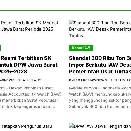
Kabar IAW
Resmi Terbitkan SK
Skandal 300 Ribu Ton B
untuk DPW Jawa Barat
Impor Berkutu IAW Des
 2025–2028
Pemerintah Usut Tunta
IAWNEWS
1 TAHUN AGO
BY
REDAKSI IAWNEWS
1 TAHUN A
m – Dewan Pimpinan Pusat
IAWNews.com – Indonesia Accou
esia Accountability Watch (IAW)
Watch (IAW) mengungkap skand
i menerbitkan Surat Keputusan
yang mengguncang sektor panga
t untuk kepengurusan baru…
Sebanyak 300 ribu ton beras i