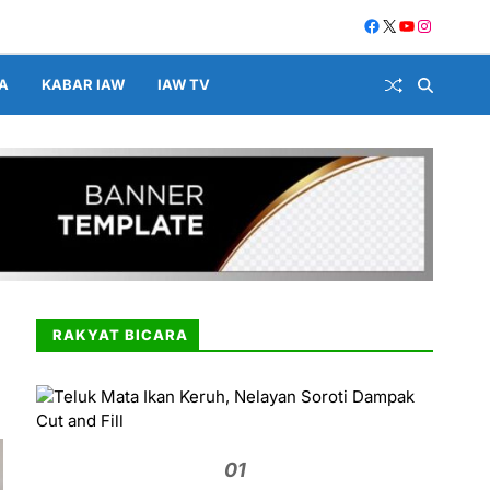
A
KABAR IAW
IAW TV
RAKYAT BICARA
01