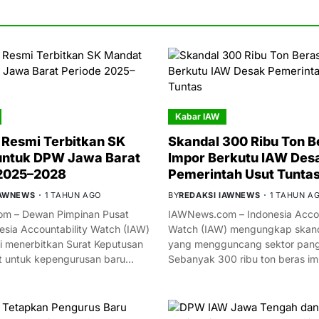
Kabar IAW
Resmi Terbitkan SK
Skandal 300 Ribu Ton B
untuk DPW Jawa Barat
Impor Berkutu IAW Des
 2025–2028
Pemerintah Usut Tunta
IAWNEWS
1 TAHUN AGO
BY
REDAKSI IAWNEWS
1 TAHUN A
m – Dewan Pimpinan Pusat
IAWNews.com – Indonesia Accou
esia Accountability Watch (IAW)
Watch (IAW) mengungkap skand
i menerbitkan Surat Keputusan
yang mengguncang sektor panga
t untuk kepengurusan baru…
Sebanyak 300 ribu ton beras i