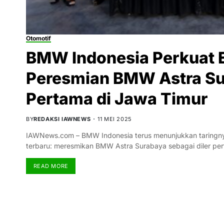
Otomotif
BMW Indonesia Perkuat E
Peresmian BMW Astra Sur
Pertama di Jawa Timur
BY
REDAKSI IAWNEWS
11 MEI 2025
IAWNews.com – BMW Indonesia terus menunjukkan taringnya
terbaru: meresmikan BMW Astra Surabaya sebagai diler p
READ MORE