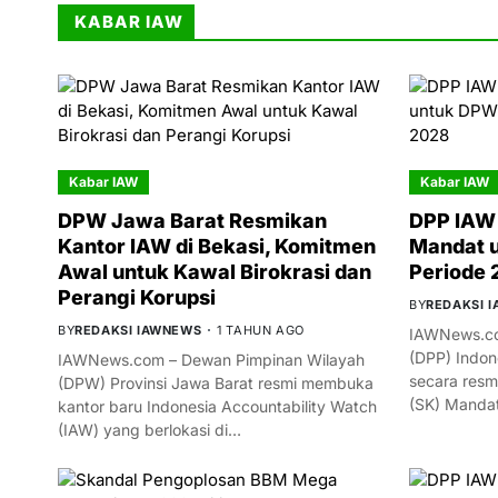
KABAR IAW
Kabar IAW
Kabar IAW
DPW Jawa Barat Resmikan
DPP IAW 
Kantor IAW di Bekasi, Komitmen
Mandat 
Awal untuk Kawal Birokrasi dan
Periode
Perangi Korupsi
BY
REDAKSI 
BY
REDAKSI IAWNEWS
1 TAHUN AGO
IAWNews.co
(DPP) Indon
IAWNews.com – Dewan Pimpinan Wilayah
secara resm
(DPW) Provinsi Jawa Barat resmi membuka
(SK) Manda
kantor baru Indonesia Accountability Watch
(IAW) yang berlokasi di…