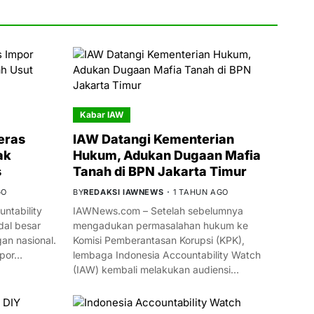
Kabar IAW
eras
IAW Datangi Kementerian
ak
Hukum, Adukan Dugaan Mafia
s
Tanah di BPN Jakarta Timur
GO
BY
REDAKSI IAWNEWS
1 TAHUN AGO
ntability
IAWNews.com – Setelah sebelumnya
al besar
mengadukan permasalahan hukum ke
n nasional.
Komisi Pemberantasan Korupsi (KPK),
mpor…
lembaga Indonesia Accountability Watch
(IAW) kembali melakukan audiensi…