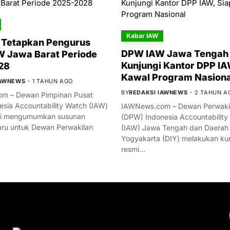
Kabar IAW
 Tetapkan Pengurus
DPW IAW Jawa Tengah 
 Jawa Barat Periode
Kunjungi Kantor DPP IA
28
Kawal Program Nasiona
IAWNEWS
1 TAHUN AGO
BY
REDAKSI IAWNEWS
2 TAHUN A
m – Dewan Pimpinan Pusat
esia Accountability Watch (IAW)
IAWNews.com – Dewan Perwakil
mi mengumumkan susunan
(DPW) Indonesia Accountability
ru untuk Dewan Perwakilan
(IAW) Jawa Tengah dan Daerah
Yogyakarta (DIY) melakukan ku
resmi…
YOU MIGHT LIKE