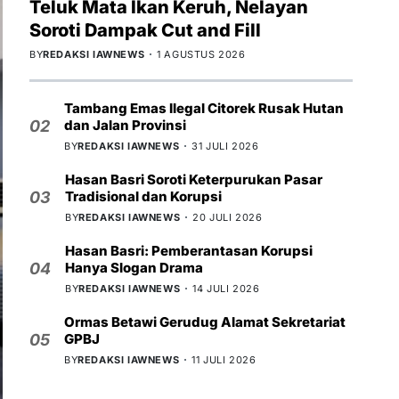
Teluk Mata Ikan Keruh, Nelayan
Soroti Dampak Cut and Fill
BY
REDAKSI IAWNEWS
1 AGUSTUS 2026
Tambang Emas Ilegal Citorek Rusak Hutan
dan Jalan Provinsi
02
BY
REDAKSI IAWNEWS
31 JULI 2026
Hasan Basri Soroti Keterpurukan Pasar
Tradisional dan Korupsi
03
BY
REDAKSI IAWNEWS
20 JULI 2026
Hasan Basri: Pemberantasan Korupsi
Hanya Slogan Drama
04
BY
REDAKSI IAWNEWS
14 JULI 2026
Ormas Betawi Gerudug Alamat Sekretariat
GPBJ
05
BY
REDAKSI IAWNEWS
11 JULI 2026