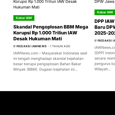
Kabar IAW
Kabar IAW
DPP IAW
Skandal Pengoplosan BBM Mega
Baru DPW
Korupsi Rp 1.000 Triliun IAW
2025-20
Desak Hukuman Mati
BY
REDAKSI 
BY
REDAKSI IAWNEWS
1 TAHUN AGO
IAWNews.co
(DPP) Indon
IAWNews.com – Masyarakat Indonesia saat
secara res
ini tengah menghadapi skandal kejahatan
pengurus ba
besar berupa pengoplosan Bahan Bakar
Wilayah…
Minyak (BBM). Dugaan kejahatan ini…
GET IN TOUCH