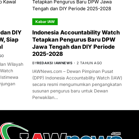
Kabar IAW
dan DIY
Indonesia Accountability Watch
W, Siap
Tetapkan Pengurus Baru DPW
l
Jawa Tengah dan DIY Periode
2025-2028
GO
BY
REDAKSI IAWNEWS
2 TAHUN AGO
an Wilayah
 Watch
IAWNews.com – Dewan Pimpinan Pusat
 Istimewa
(DPP) Indonesia Accountability Watch (IAW)
njungan
secara resmi mengumumkan pengangkatan
susunan pengurus baru untuk Dewan
Perwakilan…