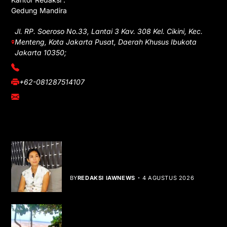
Gedung Mandira
Jl. RP. Soeroso No.33, Lantai 3 Kav. 308 Kel. Cikini, Kec.
Menteng, Kota Jakarta Pusat, Daerah Khusus Ibukota
Jakarta 10350;
(021) 3908026
+62-081287514107
adm@iawnews.com
YOU MIGHT LIKE
Rocha Gibson Debut Lewat Single
Dibalik Tawaku Bergenre Slow Rock
BY
REDAKSI IAWNEWS
4 AGUSTUS 2026
Teluk Mata Ikan Keruh, Nelayan Soroti