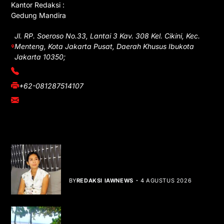
Kantor Redaksi :
Gedung Mandira
Jl. RP. Soeroso No.33, Lantai 3 Kav. 308 Kel. Cikini, Kec.
Menteng, Kota Jakarta Pusat, Daerah Khusus Ibukota
Jakarta 10350;
(021) 3908026
+62-081287514107
adm@iawnews.com
YOU MIGHT LIKE
Rocha Gibson Debut Lewat Single
Dibalik Tawaku Bergenre Slow Rock
BY
REDAKSI IAWNEWS
4 AGUSTUS 2026
Teluk Mata Ikan Keruh, Nelayan Soroti