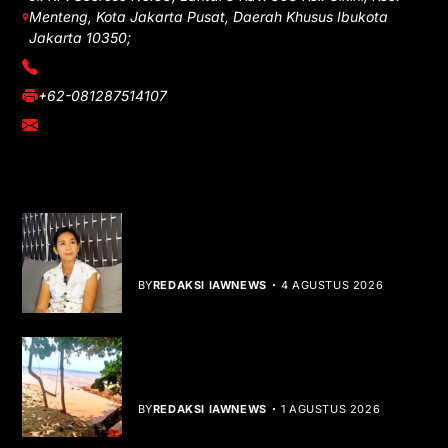
Menteng, Kota Jakarta Pusat, Daerah Khusus Ibukota
Jakarta 10350;
(021) 3908026
+62-081287514107
adm@iawnews.com
YOU MIGHT LIKE
Rocha Gibson Debut Lewat Single
Dibalik Tawaku Bergenre Slow Rock
BY
REDAKSI IAWNEWS
4 AGUSTUS 2026
Teluk Mata Ikan Keruh, Nelayan Soroti
Dampak Cut and Fill
BY
REDAKSI IAWNEWS
1 AGUSTUS 2026