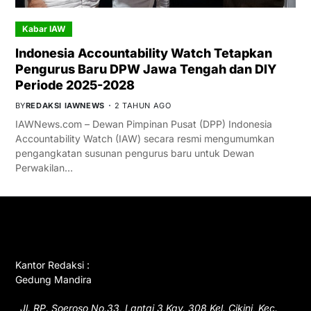
Kabar IAW
Indonesia Accountability Watch Tetapkan
Pengurus Baru DPW Jawa Tengah dan DIY
Periode 2025-2028
BY
REDAKSI IAWNEWS
2 TAHUN AGO
IAWNews.com – Dewan Pimpinan Pusat (DPP) Indonesia
Accountability Watch (IAW) secara resmi mengumumkan
pengangkatan susunan pengurus baru untuk Dewan
Perwakilan…
GET IN TOUCH
Kantor Redaksi :
Gedung Mandira
Jl. RP. Soeroso No.33, Lantai 3 Kav. 308 Kel. Cikini, Kec.