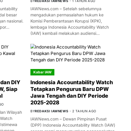
GO
BY
REDAKSI IAWNEWS
1 TAHUN AGO
ntability
IAWNews.com – Setelah sebelumnya
al besar
mengadukan permasalahan hukum ke
n nasional.
Komisi Pemberantasan Korupsi (KPK),
mpor…
lembaga Indonesia Accountability Watch
(IAW) kembali melakukan audiensi…
Kabar IAW
dan DIY
Indonesia Accountability Watch
W, Siap
Tetapkan Pengurus Baru DPW
l
Jawa Tengah dan DIY Periode
2025-2028
GO
BY
REDAKSI IAWNEWS
2 TAHUN AGO
an Wilayah
 Watch
IAWNews.com – Dewan Pimpinan Pusat
 Istimewa
(DPP) Indonesia Accountability Watch (IAW)
njungan