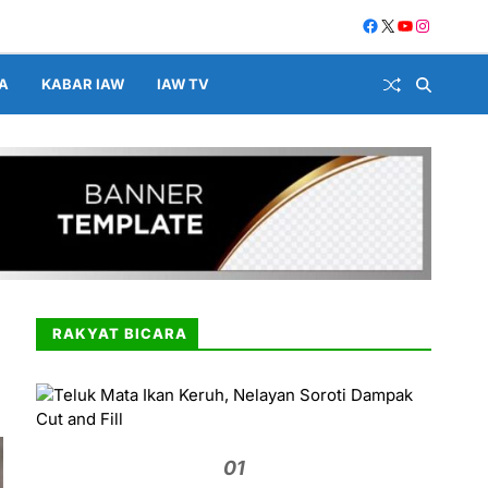
A
KABAR IAW
IAW TV
RAKYAT BICARA
01