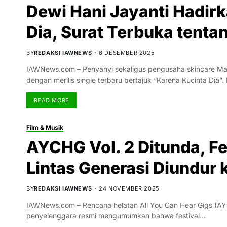
Dewi Hani Jayanti Hadirk
Dia, Surat Terbuka tenta
BY
REDAKSI IAWNEWS
6 DESEMBER 2025
IAWNews.com – Penyanyi sekaligus pengusaha skincare Ma
dengan merilis single terbaru bertajuk “Karena Kucinta Dia”. D
READ MORE
Film & Musik
AYCHG Vol. 2 Ditunda, F
Lintas Generasi Diundur 
BY
REDAKSI IAWNEWS
24 NOVEMBER 2025
IAWNews.com – Rencana helatan All You Can Hear Gigs (AYC
penyelenggara resmi mengumumkan bahwa festival…