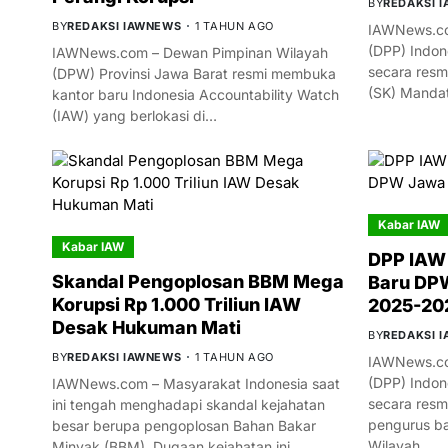
BY
REDAKSI 
BY
REDAKSI IAWNEWS
1 TAHUN AGO
IAWNews.co
(DPP) Indon
IAWNews.com – Dewan Pimpinan Wilayah
secara resm
(DPW) Provinsi Jawa Barat resmi membuka
(SK) Manda
kantor baru Indonesia Accountability Watch
(IAW) yang berlokasi di…
Kabar IAW
Kabar IAW
DPP IAW
Skandal Pengoplosan BBM Mega
Baru DPW
Korupsi Rp 1.000 Triliun IAW
2025-20
Desak Hukuman Mati
BY
REDAKSI 
BY
REDAKSI IAWNEWS
1 TAHUN AGO
IAWNews.co
(DPP) Indon
IAWNews.com – Masyarakat Indonesia saat
secara res
ini tengah menghadapi skandal kejahatan
pengurus ba
besar berupa pengoplosan Bahan Bakar
Wilayah…
Minyak (BBM). Dugaan kejahatan ini…