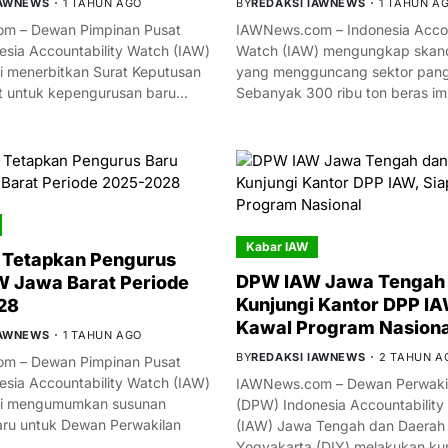
IAWNEWS
1 TAHUN AGO
BY
REDAKSI IAWNEWS
1 TAHUN A
m – Dewan Pimpinan Pusat
IAWNews.com – Indonesia Accou
esia Accountability Watch (IAW)
Watch (IAW) mengungkap skand
i menerbitkan Surat Keputusan
yang mengguncang sektor panga
t untuk kepengurusan baru…
Sebanyak 300 ribu ton beras i
Kabar IAW
 Tetapkan Pengurus
DPW IAW Jawa Tengah 
 Jawa Barat Periode
Kunjungi Kantor DPP IA
28
Kawal Program Nasiona
IAWNEWS
1 TAHUN AGO
BY
REDAKSI IAWNEWS
2 TAHUN A
m – Dewan Pimpinan Pusat
esia Accountability Watch (IAW)
IAWNews.com – Dewan Perwakil
mi mengumumkan susunan
(DPW) Indonesia Accountability
ru untuk Dewan Perwakilan
(IAW) Jawa Tengah dan Daerah
Yogyakarta (DIY) melakukan ku