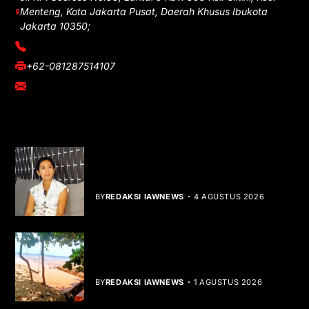
Menteng, Kota Jakarta Pusat, Daerah Khusus Ibukota
Jakarta 10350;
(021) 3908026
+62-081287514107
adm@iawnews.com
YOU MIGHT LIKE
Rocha Gibson Debut Lewat Single
Dibalik Tawaku Bergenre Slow Rock
BY
REDAKSI IAWNEWS
4 AGUSTUS 2026
Teluk Mata Ikan Keruh, Nelayan Soroti
Dampak Cut and Fill
BY
REDAKSI IAWNEWS
1 AGUSTUS 2026