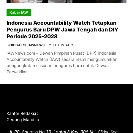
Kabar IAW
Indonesia Accountability Watch Tetapkan
Pengurus Baru DPW Jawa Tengah dan DIY
Periode 2025-2028
BY
REDAKSI IAWNEWS
2 TAHUN AGO
IAWNews.com – Dewan Pimpinan Pusat (DPP) Indonesia
Accountability Watch (IAW) secara resmi mengumumkan
pengangkatan susunan pengurus baru untuk Dewan
Perwakilan…
GET IN TOUCH
Kantor Redaksi :
Gedung Mandira
Jl. RP. Soeroso No.33, Lantai 3 Kav. 308 Kel. Cikini, Kec.