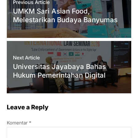
Previous Article
p
r
o
a
UMKM Sari Asian Food,
p
k
m
Melestarikan Budaya Banyumas
Next Article
Universitas Jayabaya Bahas
Hukum Pemerintahan Digital
Leave a Reply
Komentar
*