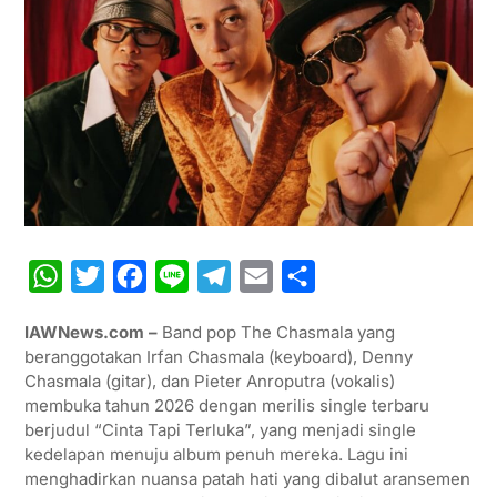
W
T
F
L
T
E
S
h
w
a
i
e
m
h
IAWNews.com –
Band pop The Chasmala yang
a
i
c
n
l
a
a
beranggotakan Irfan Chasmala (keyboard), Denny
t
t
e
e
e
i
r
Chasmala (gitar), dan Pieter Anroputra (vokalis)
membuka tahun 2026 dengan merilis single terbaru
s
t
b
g
l
e
berjudul “Cinta Tapi Terluka”, yang menjadi single
A
e
o
r
kedelapan menuju album penuh mereka. Lagu ini
p
r
o
a
menghadirkan nuansa patah hati yang dibalut aransemen