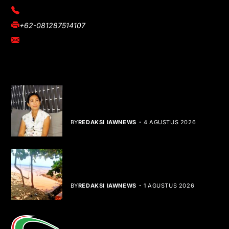
(021) 3908026
+62-081287514107
adm@iawnews.com
YOU MIGHT LIKE
Rocha Gibson Debut Lewat Single
Dibalik Tawaku Bergenre Slow Rock
BY
REDAKSI IAWNEWS
4 AGUSTUS 2026
Teluk Mata Ikan Keruh, Nelayan Soroti
Dampak Cut and Fill
BY
REDAKSI IAWNEWS
1 AGUSTUS 2026