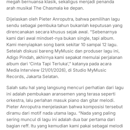
megah bernuansa klasik, sekaligus menjadi penanda
p
k
m
arah musikal The Chasmala ke depan.
Dijelaskan oleh Pieter Anroputra, bahwa pemilihan lagu
sendu sebagai pembuka tahun bukanlah keputusan yang
direncanakan secara khusus sejak awal. “Sebenarnya
kami dari awal mindset-nya bukan single, tapi album.
Kami menyiapkan song bank sekitar 10 sampai 12 lagu.
Setelah diskusi bareng MyMusic dan produser lagu ini,
Adigo Pindah, akhirnya kami sepakat memulai perjalanan
album dari ‘Cinta Tapi Terluka’,” katanya pada acara
Media Interview (21/01/2026), di Studio MyMusic
Records, Jakarta Selatan.
Salah satu hal yang langsung mencuri perhatian dari lagu
ini adalah pembukaan aransemen yang terasa seperti
orkestra, lalu perlahan masuk piano dan gitar melodi.
Pieter Anroputra menjelaskan bahwa komposisi tersebut
diramu dari motif nada utama lagu. “Nada yang paling
sering muncul di lagu ini adalah dua bar pertama dari
bagian reff. Itu yang kemudian kami pakai sebagai melodi