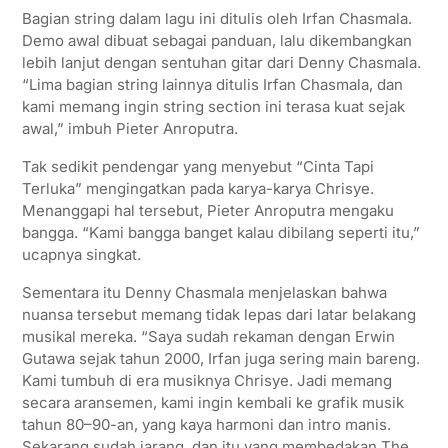
Bagian string dalam lagu ini ditulis oleh Irfan Chasmala.
Demo awal dibuat sebagai panduan, lalu dikembangkan
lebih lanjut dengan sentuhan gitar dari Denny Chasmala.
“Lima bagian string lainnya ditulis Irfan Chasmala, dan
kami memang ingin string section ini terasa kuat sejak
awal,” imbuh Pieter Anroputra.
Tak sedikit pendengar yang menyebut “Cinta Tapi
Terluka” mengingatkan pada karya-karya Chrisye.
Menanggapi hal tersebut, Pieter Anroputra mengaku
bangga. “Kami bangga banget kalau dibilang seperti itu,”
ucapnya singkat.
Sementara itu Denny Chasmala menjelaskan bahwa
nuansa tersebut memang tidak lepas dari latar belakang
musikal mereka. “Saya sudah rekaman dengan Erwin
Gutawa sejak tahun 2000, Irfan juga sering main bareng.
Kami tumbuh di era musiknya Chrisye. Jadi memang
secara aransemen, kami ingin kembali ke grafik musik
tahun 80–90-an, yang kaya harmoni dan intro manis.
Sekarang sudah jarang, dan itu yang membedakan The