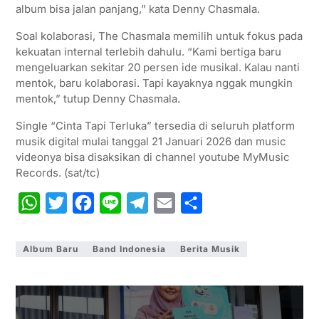
album bisa jalan panjang,” kata Denny Chasmala.
Soal kolaborasi, The Chasmala memilih untuk fokus pada
kekuatan internal terlebih dahulu. “Kami bertiga baru
mengeluarkan sekitar 20 persen ide musikal. Kalau nanti
mentok, baru kolaborasi. Tapi kayaknya nggak mungkin
mentok,” tutup Denny Chasmala.
Single “Cinta Tapi Terluka” tersedia di seluruh platform
musik digital mulai tanggal 21 Januari 2026 dan music
videonya bisa disaksikan di channel youtube MyMusic
Records. (sat/tc)
W
T
F
L
T
E
S
h
w
a
i
e
m
h
a
i
c
n
l
a
a
Album Baru
Band Indonesia
Berita Musik
t
t
e
e
e
i
r
s
t
b
g
l
e
A
e
o
r