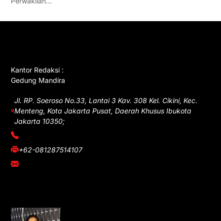
Perwakilan…
GET IN TOUCH
Kantor Redaksi :
Gedung Mandira
Jl. RP. Soeroso No.33, Lantai 3 Kav. 308 Kel. Cikini, Kec.
Menteng, Kota Jakarta Pusat, Daerah Khusus Ibukota
Jakarta 10350;
(021) 3908026
+62-081287514107
adm@iawnews.com
YOU MIGHT LIKE