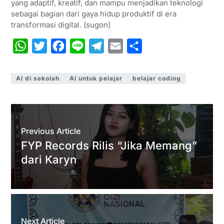
yang adaptif, kreatif, dan mampu menjadikan teknologi
sebagai bagian dari gaya hidup produktif di era
transformasi digital. (sugon)
W
T
F
L
T
E
S
h
w
a
i
e
m
h
a
i
c
n
l
a
a
AI di sekolah
AI untuk pelajar
belajar coding
t
t
e
e
e
i
r
s
t
b
g
l
e
A
e
o
r
Previous Article
p
r
o
a
FYP Records Rilis “Jika Memang”
p
k
m
dari Karyn
Next Article