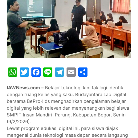
W
T
F
L
T
E
S
h
w
a
i
e
m
h
IAWNews.com –
Belajar teknologi kini tak lagi identik
a
i
c
n
l
a
a
dengan ruang kelas yang kaku. Budayantara Lab Digital
t
t
e
e
e
i
r
bersama BeProKids menghadirkan pengalaman belajar
digital yang lebih relevan dan menyenangkan bagi siswa
s
t
b
g
l
e
SMPIT Insan Mandiri, Parung, Kabupaten Bogor, Senin
A
e
o
r
(9/2/2026).
p
r
o
a
Lewat program edukasi digital ini, para siswa diajak
mengenal dunia teknologi masa depan secara langsung
p
k
m