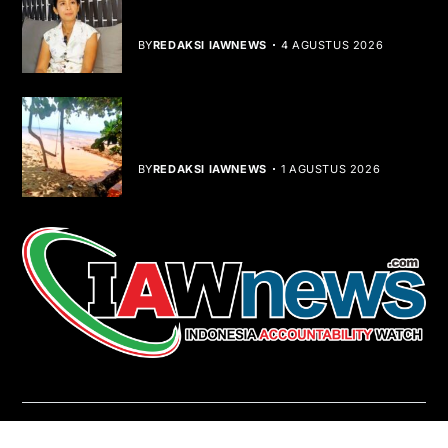
Rocha Gibson Debut Lewat Single
Dibalik Tawaku Bergenre Slow Rock
BY
REDAKSI IAWNEWS
4 AGUSTUS 2026
Teluk Mata Ikan Keruh, Nelayan Soroti
Dampak Cut and Fill
BY
REDAKSI IAWNEWS
1 AGUSTUS 2026
REDAKSI
About Us
Contact
Pedoman Media Siber