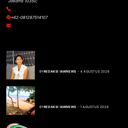
Jakarta 10350;
(021) 3908026
+62-081287514107
adm@iawnews.com
YOU MIGHT LIKE
Rocha Gibson Debut Lewat Single
Dibalik Tawaku Bergenre Slow Rock
BY
REDAKSI IAWNEWS
4 AGUSTUS 2026
Teluk Mata Ikan Keruh, Nelayan Soroti
Dampak Cut and Fill
BY
REDAKSI IAWNEWS
1 AGUSTUS 2026