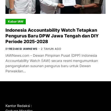
Kabar IAW
Indonesia Accountability Watch Tetapkan
Pengurus Baru DPW Jawa Tengah dan DIY
Periode 2025-2028
BY
REDAKSI IAWNEWS
2 TAHUN AGO
IAWNews.com – Dewan Pimpinan Pusat (DPP) Indonesia
Accountability Watch (IAW) secara resmi mengumumkan
pengangkatan susunan pengurus baru untuk Dewan
Perwakilan…
GET IN TOUCH
Kantor Redaksi :
Gedung Mandira