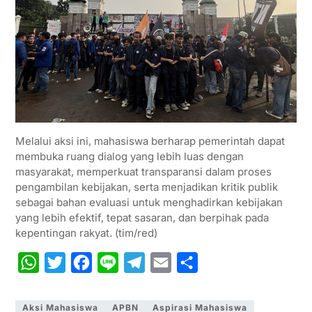
Melalui aksi ini, mahasiswa berharap pemerintah dapat
membuka ruang dialog yang lebih luas dengan
masyarakat, memperkuat transparansi dalam proses
pengambilan kebijakan, serta menjadikan kritik publik
sebagai bahan evaluasi untuk menghadirkan kebijakan
yang lebih efektif, tepat sasaran, dan berpihak pada
kepentingan rakyat. (tim/red)
W
T
F
L
T
E
S
h
w
a
i
e
m
h
a
i
c
n
l
a
a
Aksi Mahasiswa
APBN
Aspirasi Mahasiswa