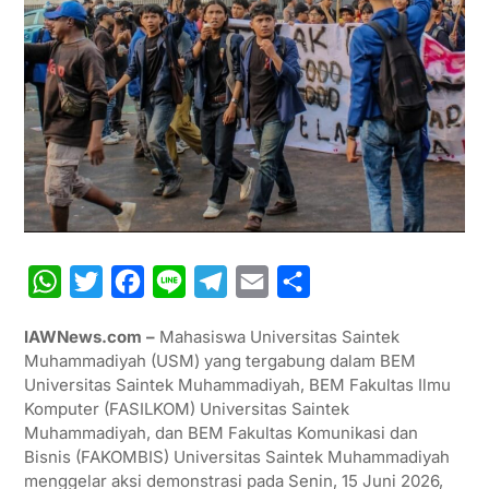
W
T
F
L
T
E
S
h
w
a
i
e
m
h
IAWNews.com –
Mahasiswa Universitas Saintek
a
i
c
n
l
a
a
Muhammadiyah (USM) yang tergabung dalam BEM
t
t
e
e
e
i
r
Universitas Saintek Muhammadiyah, BEM Fakultas Ilmu
Komputer (FASILKOM) Universitas Saintek
s
t
b
g
l
e
Muhammadiyah, dan BEM Fakultas Komunikasi dan
A
e
o
r
Bisnis (FAKOMBIS) Universitas Saintek Muhammadiyah
p
r
o
a
menggelar aksi demonstrasi pada Senin, 15 Juni 2026,