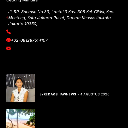
Jl. RP. Soeroso No.33, Lantai 3 Kav. 308 Kel. Cikini, Kec.
Menteng, Kota Jakarta Pusat, Daerah Khusus Ibukota
Jakarta 10350;
(021) 3908026
+62-081287514107
adm@iawnews.com
YOU MIGHT LIKE
Rocha Gibson Debut Lewat Single
Dibalik Tawaku Bergenre Slow Rock
BY
REDAKSI IAWNEWS
4 AGUSTUS 2026
Teluk Mata Ikan Keruh, Nelayan Soroti
Dampak Cut and Fill