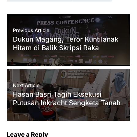
t
t
e
e
e
i
r
s
t
b
g
l
e
A
e
o
r
Previous Article
p
r
o
a
Dukun Magang, Teror Kuntilanak
p
k
m
Hitam di Balik Skripsi Raka
Next Article
Hasan Basri Tagih Eksekusi
Putusan Inkracht Sengketa Tanah
Leave a Reply