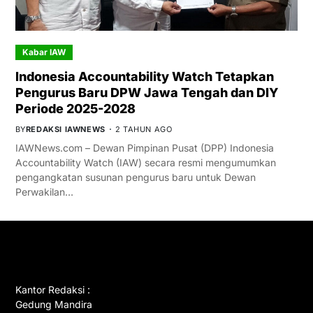
Kabar IAW
Indonesia Accountability Watch Tetapkan
Pengurus Baru DPW Jawa Tengah dan DIY
Periode 2025-2028
BY
REDAKSI IAWNEWS
2 TAHUN AGO
IAWNews.com – Dewan Pimpinan Pusat (DPP) Indonesia
Accountability Watch (IAW) secara resmi mengumumkan
pengangkatan susunan pengurus baru untuk Dewan
Perwakilan…
GET IN TOUCH
Kantor Redaksi :
Gedung Mandira