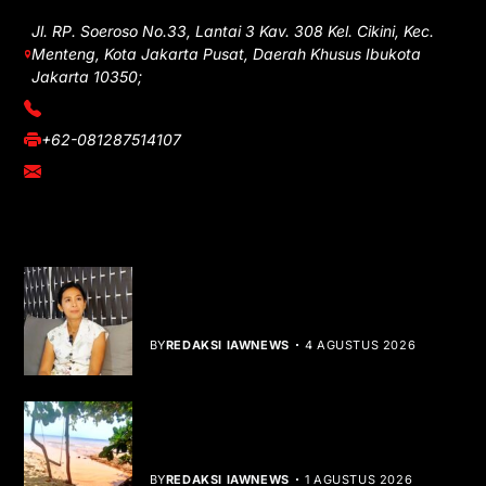
Jl. RP. Soeroso No.33, Lantai 3 Kav. 308 Kel. Cikini, Kec.
Menteng, Kota Jakarta Pusat, Daerah Khusus Ibukota
Jakarta 10350;
(021) 3908026
+62-081287514107
adm@iawnews.com
YOU MIGHT LIKE
Rocha Gibson Debut Lewat Single
Dibalik Tawaku Bergenre Slow Rock
BY
REDAKSI IAWNEWS
4 AGUSTUS 2026
Teluk Mata Ikan Keruh, Nelayan Soroti
Dampak Cut and Fill
BY
REDAKSI IAWNEWS
1 AGUSTUS 2026