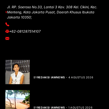
Jl. RP. Soeroso No.33, Lantai 3 Kav. 308 Kel. Cikini, Kec.
Menteng, Kota Jakarta Pusat, Daerah Khusus Ibukota
Jakarta 10350;
(021) 3908026
+62-081287514107
adm@iawnews.com
YOU MIGHT LIKE
Rocha Gibson Debut Lewat Single
Dibalik Tawaku Bergenre Slow Rock
BY
REDAKSI IAWNEWS
4 AGUSTUS 2026
Teluk Mata Ikan Keruh, Nelayan Soroti
Dampak Cut and Fill
BY
REDAKSI IAWNEWS
1 AGUSTUS 2026