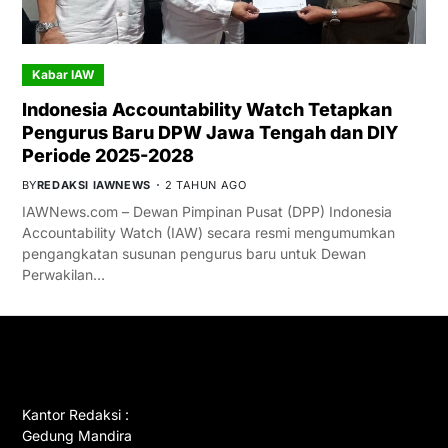
Kabar IAW
Indonesia Accountability Watch Tetapkan
Pengurus Baru DPW Jawa Tengah dan DIY
Periode 2025-2028
BY
REDAKSI IAWNEWS
2 TAHUN AGO
IAWNews.com – Dewan Pimpinan Pusat (DPP) Indonesia
Accountability Watch (IAW) secara resmi mengumumkan
pengangkatan susunan pengurus baru untuk Dewan
Perwakilan…
GET IN TOUCH
Kantor Redaksi :
Gedung Mandira