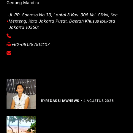
Gedung Mandira
Jl. RP. Soeroso No.33, Lantai 3 Kav. 308 Kel. Cikini, Kec.
Menteng, Kota Jakarta Pusat, Daerah Khusus Ibukota
Jakarta 10350;
(021) 3908026
+62-081287514107
adm@iawnews.com
YOU MIGHT LIKE
Rocha Gibson Debut Lewat Single
Dibalik Tawaku Bergenre Slow Rock
BY
REDAKSI IAWNEWS
4 AGUSTUS 2026
Teluk Mata Ikan Keruh, Nelayan Soroti
Dampak Cut and Fill