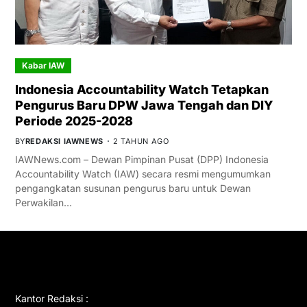
Kabar IAW
Indonesia Accountability Watch Tetapkan
Pengurus Baru DPW Jawa Tengah dan DIY
Periode 2025-2028
BY
REDAKSI IAWNEWS
2 TAHUN AGO
IAWNews.com – Dewan Pimpinan Pusat (DPP) Indonesia
Accountability Watch (IAW) secara resmi mengumumkan
pengangkatan susunan pengurus baru untuk Dewan
Perwakilan…
GET IN TOUCH
Kantor Redaksi :